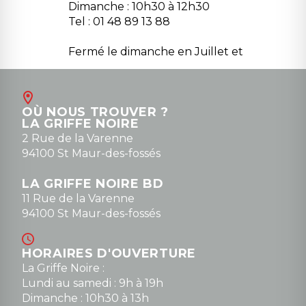
Dimanche : 10h30 à 12h30
Tel : 01 48 89 13 88
Fermé le dimanche en Juillet et
Août
Contact
OÙ NOUS TROUVER ?
contact@la-griffe-noire.com
LA GRIFFE NOIRE
0148836747
2 Rue de la Varenne
94100 St Maur-des-fossés
LA GRIFFE NOIRE BD
11 Rue de la Varenne
94100 St Maur-des-fossés
HORAIRES D'OUVERTURE
La Griffe Noire :
Lundi au samedi : 9h à 19h
Dimanche : 10h30 à 13h