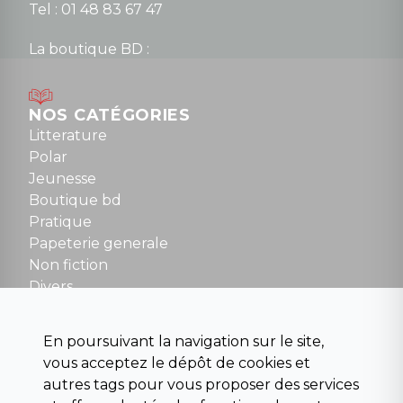
Tel : 01 48 83 67 47
La boutique BD :
Lundi : 14h30 à 19h
Mardi au samedi : 10h à 13h / 14h à 19h
Dimanche : 10h30 à 12h30
NOS CATÉGORIES
Tel : 01 48 89 13 88
Litterature
Polar
Fermé le dimanche en Juillet et Août
Jeunesse
Boutique bd
NOUS CONTACTER
Pratique
contact@la-griffe-noire.com
Papeterie generale
Non fiction
Divers
Science fiction
Beaux livres et art
En poursuivant la navigation sur le site,
Para scolaire
vous acceptez le dépôt de cookies et
Histoire
autres tags pour vous proposer des services
Pochoteque