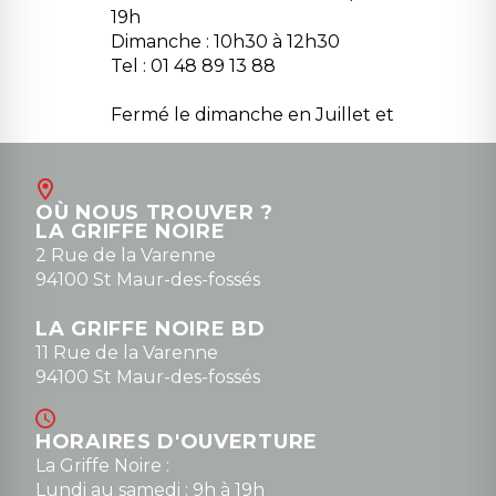
19h
Dimanche : 10h30 à 12h30
Tel : 01 48 89 13 88
Fermé le dimanche en Juillet et
Août
Contact
OÙ NOUS TROUVER ?
contact@la-griffe-noire.com
LA GRIFFE NOIRE
0148836747
2 Rue de la Varenne
94100 St Maur-des-fossés
LA GRIFFE NOIRE BD
11 Rue de la Varenne
94100 St Maur-des-fossés
HORAIRES D'OUVERTURE
La Griffe Noire :
Lundi au samedi : 9h à 19h