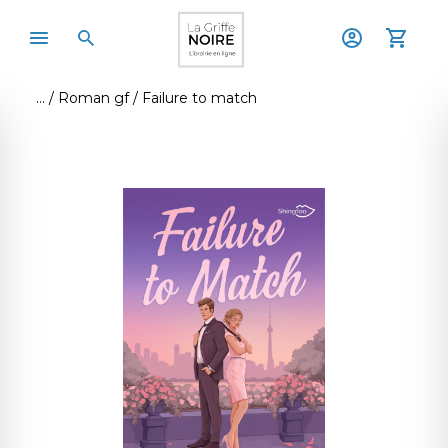
Roman gf
Failure to match