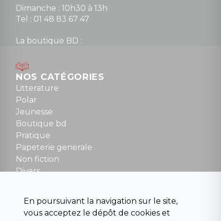
Dimanche : 10h30 à 13h
Tel : 01 48 83 67 47
La boutique BD :
Lundi : 14h30 à 19h
Mardi au samedi : 10h à 13h / 14h à 19h
Dimanche : 10h30 à 12h30
NOS CATÉGORIES
Tel : 01 48 89 13 88
Litterature
Polar
Fermé le dimanche en Juillet et Août
Jeunesse
Boutique bd
NOUS CONTACTER
Pratique
contact@la-griffe-noire.com
Papeterie generale
Non fiction
Divers
Science fiction
Beaux livres et art
En poursuivant la navigation sur le site,
Para scolaire
vous acceptez le dépôt de cookies et
Histoire