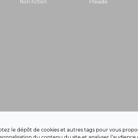
Non fiction
Pleiade
eptez le dépôt de cookies et autres tags pour vous propos
sonnalisation du contenu du site et analyser l’audience 