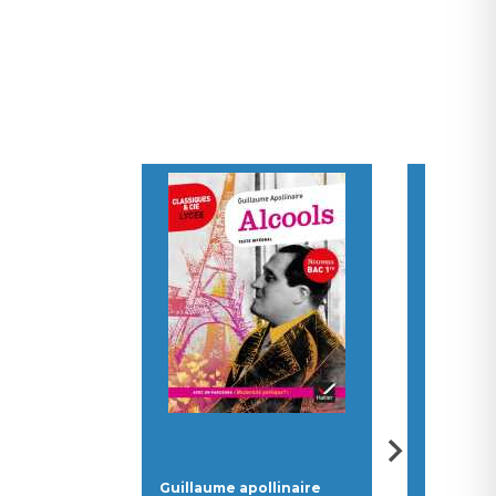
Guillaume
Guillaume apollinaire