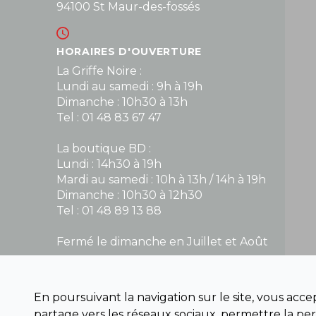
94100 St Maur-des-fossés
HORAIRES D'OUVERTURE
La Griffe Noire :
Lundi au samedi : 9h à 19h
Dimanche : 10h30 à 13h
Tel : 01 48 83 67 47
La boutique BD :
Lundi : 14h30 à 19h
Mardi au samedi : 10h à 13h / 14h à 19h
Dimanche : 10h30 à 12h30
Tel : 01 48 89 13 88
Fermé le dimanche en Juillet et Août
NOUS CONTACTER
En poursuivant la navigation sur le site, vous acc
contact@la-griffe-noire.com
partage vers les réseaux sociaux, permettre la per