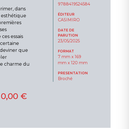
9788419524584
primer, dans
ÉDITEUR
e esthétique
CASIMIRO
premières
 ses
DATE DE
PARUTION
 ces essais
23/05/2025
 certaine
t deviner que
FORMAT
7 mm x 169
éler
mm x 120 mm
 le charme du
PRESENTATION
Broché
10,00 €