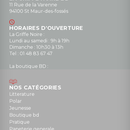
11 Rue de la Varenne
94100 St Maur-des-fossés
HORAIRES D'OUVERTURE
La Griffe Noire :
Lundi au samedi : 9h à 19h
Dimanche : 10h30 à 13h
Tel : 01 48 83 67 47
La boutique BD :
Lundi : 14h30 à 19h
Mardi au samedi : 10h à 13h / 14h à 19h
Dimanche : 10h30 à 12h30
NOS CATÉGORIES
Tel : 01 48 89 13 88
Litterature
Polar
Fermé le dimanche en Juillet et Août
Jeunesse
Boutique bd
NOUS CONTACTER
Pratique
contact@la-griffe-noire.com
Papeterie generale