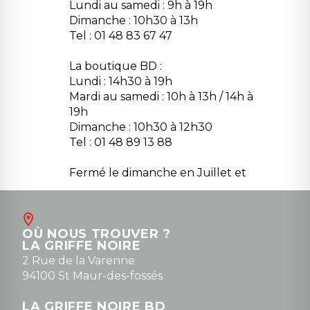
Lundi au samedi : 9h à 19h
Dimanche : 10h30 à 13h
Tel : 01 48 83 67 47
La boutique BD :
Lundi : 14h30 à 19h
Mardi au samedi : 10h à 13h / 14h à
19h
Dimanche : 10h30 à 12h30
Tel : 01 48 89 13 88
Fermé le dimanche en Juillet et
Août
Contact
OÙ NOUS TROUVER ?
contact@la-griffe-noire.com
LA GRIFFE NOIRE
0148836747
2 Rue de la Varenne
94100 St Maur-des-fossés
LA GRIFFE NOIRE BD