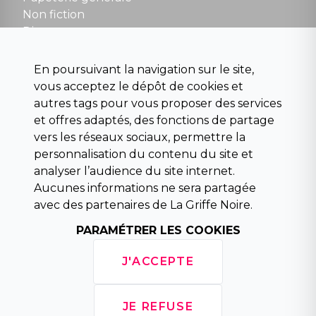
Non fiction
Divers
Science fiction
Beaux livres et art
En poursuivant la navigation sur le site,
Para scolaire
vous acceptez le dépôt de cookies et
Histoire
autres tags pour vous proposer des services
Pochoteque
et offres adaptés, des fonctions de partage
Pleiade
vers les réseaux sociaux, permettre la
personnalisation du contenu du site et
analyser l’audience du site internet.
Aucunes informations ne sera partagée
INFORMATIONS
avec des partenaires de La Griffe Noire.
Droit de rétractation
PARAMÉTRER LES COOKIES
Conditions générales de vente
Mentions légales
J'ACCEPTE
Horaires d'ouverture
La librairie
Politique de confidentialité
JE REFUSE