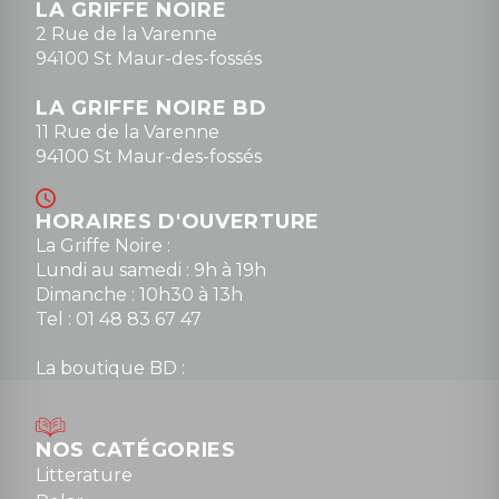
LA GRIFFE NOIRE
0148836747
2 Rue de la Varenne
94100 St Maur-des-fossés
LA GRIFFE NOIRE BD
11 Rue de la Varenne
94100 St Maur-des-fossés
HORAIRES D'OUVERTURE
La Griffe Noire :
Lundi au samedi : 9h à 19h
Dimanche : 10h30 à 13h
Tel : 01 48 83 67 47
La boutique BD :
Lundi : 14h30 à 19h
Mardi au samedi : 10h à 13h / 14h à 19h
Dimanche : 10h30 à 12h30
NOS CATÉGORIES
Tel : 01 48 89 13 88
Litterature