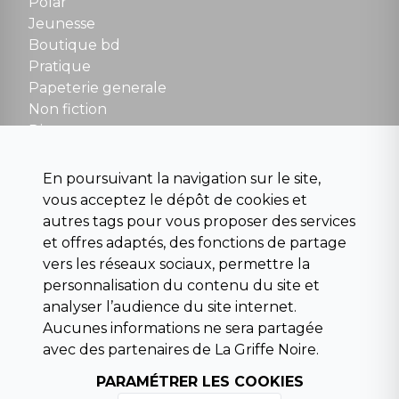
Polar
Fermé le dimanche en Juillet et Août
Jeunesse
Boutique bd
NOUS CONTACTER
Pratique
contact@la-griffe-noire.com
Papeterie generale
Non fiction
Divers
Science fiction
Beaux livres et art
En poursuivant la navigation sur le site,
Para scolaire
vous acceptez le dépôt de cookies et
Histoire
autres tags pour vous proposer des services
Pochoteque
et offres adaptés, des fonctions de partage
Pleiade
vers les réseaux sociaux, permettre la
personnalisation du contenu du site et
analyser l’audience du site internet.
Aucunes informations ne sera partagée
INFORMATIONS
avec des partenaires de La Griffe Noire.
Droit de rétractation
PARAMÉTRER LES COOKIES
Conditions générales de vente