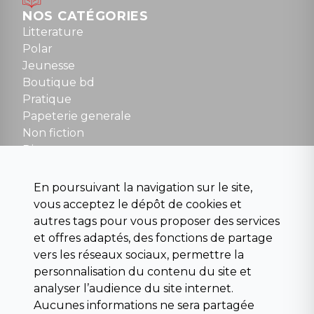
Dimanche : 10h30 à 12h30
NOS CATÉGORIES
Tel : 01 48 89 13 88
Litterature
Polar
Fermé le dimanche en Juillet et Août
Jeunesse
Boutique bd
NOUS CONTACTER
Pratique
contact@la-griffe-noire.com
Papeterie generale
Non fiction
Divers
Science fiction
Beaux livres et art
En poursuivant la navigation sur le site,
Para scolaire
vous acceptez le dépôt de cookies et
Histoire
autres tags pour vous proposer des services
Pochoteque
et offres adaptés, des fonctions de partage
Pleiade
vers les réseaux sociaux, permettre la
personnalisation du contenu du site et
analyser l’audience du site internet.
Aucunes informations ne sera partagée