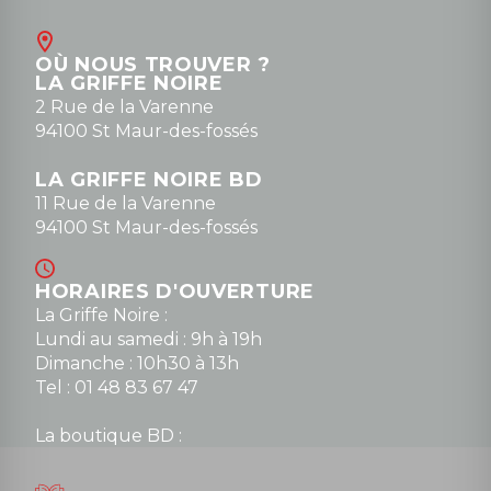
Contact
OÙ NOUS TROUVER ?
contact@la-griffe-noire.com
LA GRIFFE NOIRE
0148836747
2 Rue de la Varenne
94100 St Maur-des-fossés
LA GRIFFE NOIRE BD
11 Rue de la Varenne
94100 St Maur-des-fossés
HORAIRES D'OUVERTURE
La Griffe Noire :
Lundi au samedi : 9h à 19h
Dimanche : 10h30 à 13h
Tel : 01 48 83 67 47
La boutique BD :
Lundi : 14h30 à 19h
Mardi au samedi : 10h à 13h / 14h à 19h