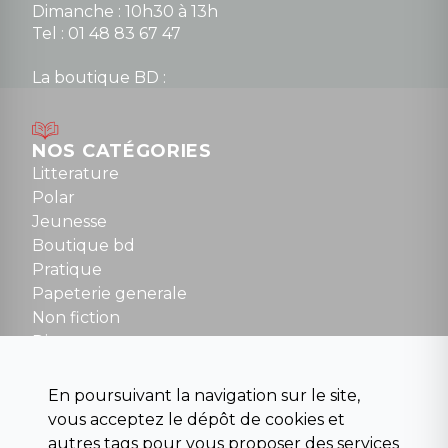
Dimanche : 10h30 à 13h
Tel : 01 48 83 67 47
La boutique BD :
Lundi : 14h30 à 19h
Mardi au samedi : 10h à 13h / 14h à 19h
Dimanche : 10h30 à 12h30
NOS CATÉGORIES
Tel : 01 48 89 13 88
Litterature
Polar
Fermé le dimanche en Juillet et Août
Jeunesse
Boutique bd
NOUS CONTACTER
Pratique
contact@la-griffe-noire.com
Papeterie generale
Non fiction
Divers
Science fiction
Beaux livres et art
En poursuivant la navigation sur le site,
Para scolaire
vous acceptez le dépôt de cookies et
Histoire
autres tags pour vous proposer des services