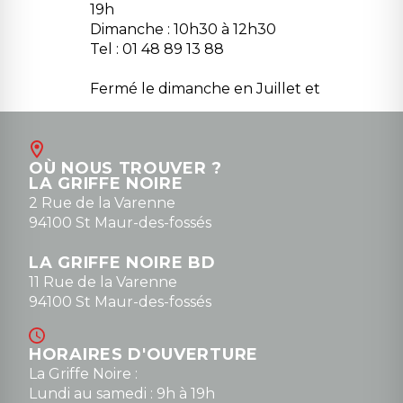
19h
Dimanche : 10h30 à 12h30
Tel : 01 48 89 13 88
Fermé le dimanche en Juillet et
Août
Contact
OÙ NOUS TROUVER ?
contact@la-griffe-noire.com
LA GRIFFE NOIRE
0148836747
2 Rue de la Varenne
94100 St Maur-des-fossés
LA GRIFFE NOIRE BD
11 Rue de la Varenne
94100 St Maur-des-fossés
HORAIRES D'OUVERTURE
La Griffe Noire :
Lundi au samedi : 9h à 19h