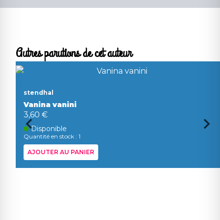
Autres parutions de cet auteur
stendhal
Vanina vanini
3,60 €
Disponible
Quantité en stock : 1
AJOUTER AU PANIER