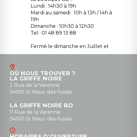
Lundi : 14h30 à 19h
Mardi au samedi : 10h à 13h / 14h à
19h
Dimanche : 10h30 à 12h30
Tel : 01 48 89 13 88
Fermé le dimanche en Juillet et
Août
Contact
OÙ NOUS TROUVER ?
contact@la-griffe-noire.com
LA GRIFFE NOIRE
0148836747
2 Rue de la Varenne
94100 St Maur-des-fossés
LA GRIFFE NOIRE BD
11 Rue de la Varenne
94100 St Maur-des-fossés
HORAIRES D'OUVERTURE