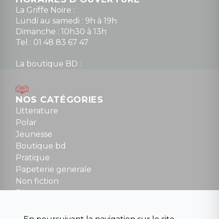
La Griffe Noire :
Lundi au samedi : 9h à 19h
Dimanche : 10h30 à 13h
Tel : 01 48 83 67 47
La boutique BD :
Lundi : 14h30 à 19h
Mardi au samedi : 10h à 13h / 14h à 19h
Dimanche : 10h30 à 12h30
NOS CATÉGORIES
Tel : 01 48 89 13 88
Litterature
Polar
Fermé le dimanche en Juillet et Août
Jeunesse
Boutique bd
NOUS CONTACTER
Pratique
contact@la-griffe-noire.com
Papeterie generale
Non fiction
Divers
Science fiction
Beaux livres et art