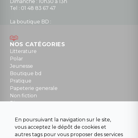
Dimanche : 10h30 à 13h
Tel : 01 48 83 67 47
La boutique BD :
Lundi : 14h30 à 19h
Mardi au samedi : 10h à 13h / 14h à 19h
Dimanche : 10h30 à 12h30
NOS CATÉGORIES
Tel : 01 48 89 13 88
Litterature
Polar
Fermé le dimanche en Juillet et Août
Jeunesse
Boutique bd
NOUS CONTACTER
Pratique
contact@la-griffe-noire.com
Papeterie generale
Non fiction
Divers
Science fiction
Beaux livres et art
En poursuivant la navigation sur le site,
Para scolaire
vous acceptez le dépôt de cookies et
Histoire
autres tags pour vous proposer des services