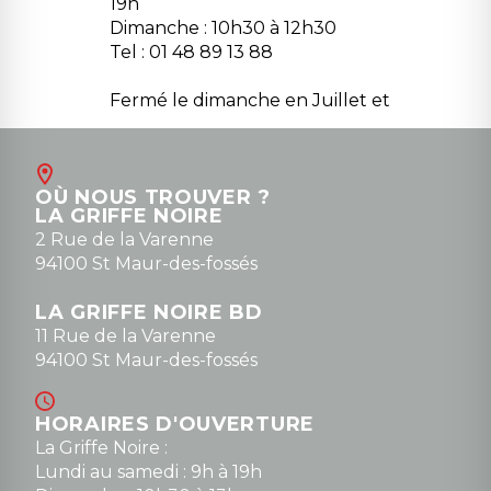
19h
Dimanche : 10h30 à 12h30
Tel : 01 48 89 13 88
Fermé le dimanche en Juillet et
Août
Contact
OÙ NOUS TROUVER ?
contact@la-griffe-noire.com
LA GRIFFE NOIRE
0148836747
2 Rue de la Varenne
94100 St Maur-des-fossés
LA GRIFFE NOIRE BD
11 Rue de la Varenne
94100 St Maur-des-fossés
HORAIRES D'OUVERTURE
La Griffe Noire :
Lundi au samedi : 9h à 19h