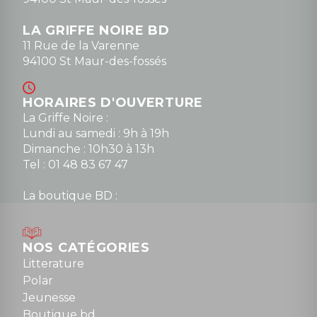
LA GRIFFE NOIRE BD
11 Rue de la Varenne
94100 St Maur-des-fossés
HORAIRES D'OUVERTURE
La Griffe Noire :
Lundi au samedi : 9h à 19h
Dimanche : 10h30 à 13h
Tel : 01 48 83 67 47
La boutique BD :
Lundi : 14h30 à 19h
Mardi au samedi : 10h à 13h / 14h à 19h
Dimanche : 10h30 à 12h30
NOS CATÉGORIES
Tel : 01 48 89 13 88
Litterature
Polar
Fermé le dimanche en Juillet et Août
Jeunesse
Boutique bd