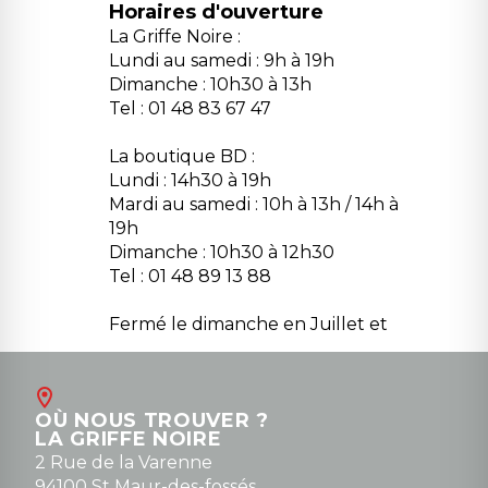
Horaires d'ouverture
La Griffe Noire :
Lundi au samedi : 9h à 19h
Dimanche : 10h30 à 13h
Tel : 01 48 83 67 47
La boutique BD :
Lundi : 14h30 à 19h
Mardi au samedi : 10h à 13h / 14h à
19h
Dimanche : 10h30 à 12h30
Tel : 01 48 89 13 88
Fermé le dimanche en Juillet et
Août
Contact
OÙ NOUS TROUVER ?
contact@la-griffe-noire.com
LA GRIFFE NOIRE
0148836747
2 Rue de la Varenne
94100 St Maur-des-fossés