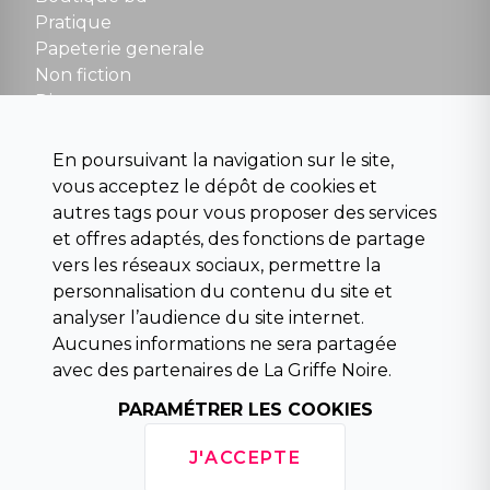
NOUS CONTACTER
Pratique
contact@la-griffe-noire.com
Papeterie generale
Non fiction
Divers
Science fiction
Beaux livres et art
En poursuivant la navigation sur le site,
Para scolaire
vous acceptez le dépôt de cookies et
Histoire
autres tags pour vous proposer des services
Pochoteque
et offres adaptés, des fonctions de partage
Pleiade
vers les réseaux sociaux, permettre la
personnalisation du contenu du site et
analyser l’audience du site internet.
Aucunes informations ne sera partagée
INFORMATIONS
avec des partenaires de La Griffe Noire.
Droit de rétractation
PARAMÉTRER LES COOKIES
Conditions générales de vente
Mentions légales
J'ACCEPTE
Horaires d'ouverture