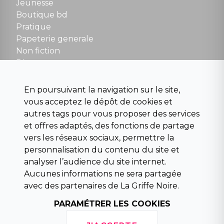
Jeunesse
Boutique bd
NOUS CONTACTER
Pratique
contact@la-griffe-noire.com
Papeterie generale
Non fiction
Divers
Science fiction
Beaux livres et art
En poursuivant la navigation sur le site,
Para scolaire
vous acceptez le dépôt de cookies et
Histoire
autres tags pour vous proposer des services
Pochoteque
et offres adaptés, des fonctions de partage
Pleiade
vers les réseaux sociaux, permettre la
personnalisation du contenu du site et
analyser l’audience du site internet.
Aucunes informations ne sera partagée
INFORMATIONS
avec des partenaires de La Griffe Noire.
Droit de rétractation
PARAMÉTRER LES COOKIES
Conditions générales de vente
Mentions légales