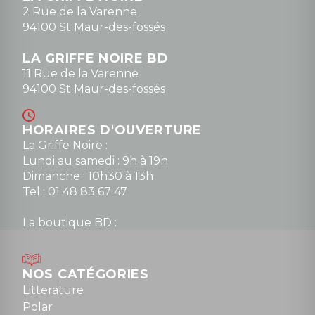
0148836747
2 Rue de la Varenne
94100 St Maur-des-fossés
LA GRIFFE NOIRE BD
11 Rue de la Varenne
94100 St Maur-des-fossés
HORAIRES D'OUVERTURE
La Griffe Noire :
Lundi au samedi : 9h à 19h
Dimanche : 10h30 à 13h
Tel : 01 48 83 67 47
La boutique BD :
Lundi : 14h30 à 19h
Mardi au samedi : 10h à 13h / 14h à 19h
Dimanche : 10h30 à 12h30
NOS CATÉGORIES
Tel : 01 48 89 13 88
Litterature
Polar