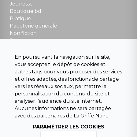
Fermé le dimanche en Juillet et Août
Jeunesse
Boutique bd
NOUS CONTACTER
Pratique
contact@la-griffe-noire.com
Papeterie generale
Non fiction
Divers
Science fiction
Beaux livres et art
En poursuivant la navigation sur le site,
Para scolaire
vous acceptez le dépôt de cookies et
Histoire
autres tags pour vous proposer des services
Pochoteque
et offres adaptés, des fonctions de partage
Pleiade
vers les réseaux sociaux, permettre la
personnalisation du contenu du site et
analyser l’audience du site internet.
Aucunes informations ne sera partagée
INFORMATIONS
avec des partenaires de La Griffe Noire.
Droit de rétractation
PARAMÉTRER LES COOKIES
Conditions générales de vente
Mentions légales