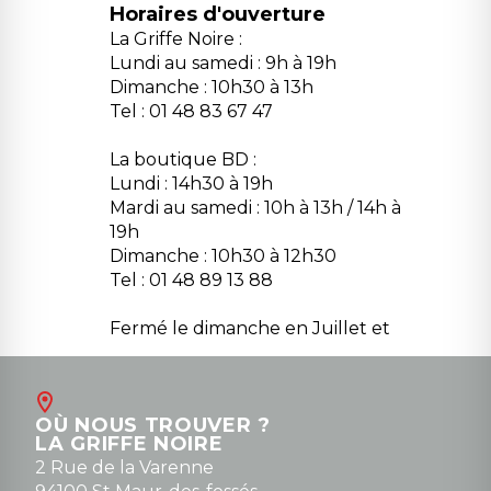
Horaires d'ouverture
La Griffe Noire :
Lundi au samedi : 9h à 19h
Dimanche : 10h30 à 13h
Tel : 01 48 83 67 47
La boutique BD :
Lundi : 14h30 à 19h
Mardi au samedi : 10h à 13h / 14h à
19h
Dimanche : 10h30 à 12h30
Tel : 01 48 89 13 88
Fermé le dimanche en Juillet et
Août
Contact
OÙ NOUS TROUVER ?
contact@la-griffe-noire.com
LA GRIFFE NOIRE
0148836747
2 Rue de la Varenne