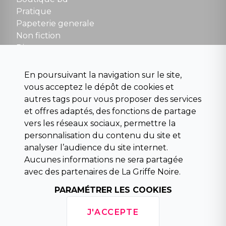
NOUS CONTACTER
Pratique
contact@la-griffe-noire.com
Papeterie generale
Non fiction
Divers
Science fiction
Beaux livres et art
En poursuivant la navigation sur le site,
Para scolaire
vous acceptez le dépôt de cookies et
Histoire
autres tags pour vous proposer des services
Pochoteque
et offres adaptés, des fonctions de partage
Pleiade
vers les réseaux sociaux, permettre la
personnalisation du contenu du site et
analyser l’audience du site internet.
Aucunes informations ne sera partagée
INFORMATIONS
avec des partenaires de La Griffe Noire.
Droit de rétractation
PARAMÉTRER LES COOKIES
Conditions générales de vente
Mentions légales
J'ACCEPTE
Horaires d'ouverture