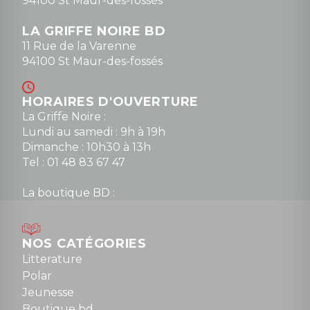
94100 St Maur-des-fossés
LA GRIFFE NOIRE BD
11 Rue de la Varenne
94100 St Maur-des-fossés
HORAIRES D'OUVERTURE
La Griffe Noire :
Lundi au samedi : 9h à 19h
Dimanche : 10h30 à 13h
Tel : 01 48 83 67 47
La boutique BD :
Lundi : 14h30 à 19h
Mardi au samedi : 10h à 13h / 14h à 19h
Dimanche : 10h30 à 12h30
NOS CATÉGORIES
Tel : 01 48 89 13 88
Litterature
Polar
Fermé le dimanche en Juillet et Août
Jeunesse
Boutique bd