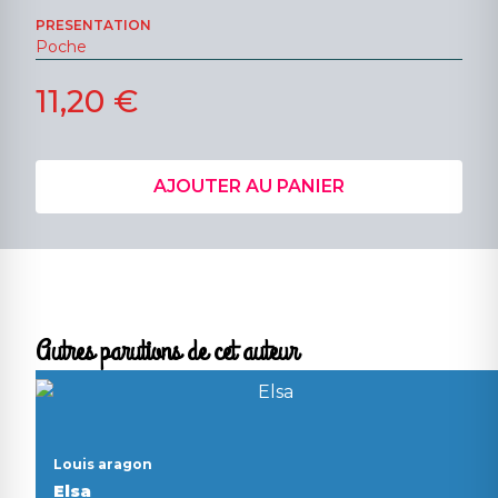
PRESENTATION
Poche
11,20 €
AJOUTER AU PANIER
Autres parutions de cet auteur
Louis aragon
Elsa