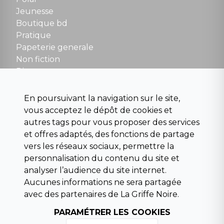
Fermé le dimanche en Juillet et Août
Jeunesse
Boutique bd
NOUS CONTACTER
Pratique
contact@la-griffe-noire.com
Papeterie generale
Non fiction
Divers
Science fiction
Beaux livres et art
En poursuivant la navigation sur le site,
Para scolaire
vous acceptez le dépôt de cookies et
Histoire
autres tags pour vous proposer des services
Pochoteque
et offres adaptés, des fonctions de partage
Pleiade
vers les réseaux sociaux, permettre la
personnalisation du contenu du site et
analyser l’audience du site internet.
Aucunes informations ne sera partagée
INFORMATIONS
avec des partenaires de La Griffe Noire.
Droit de rétractation
PARAMÉTRER LES COOKIES
Conditions générales de vente