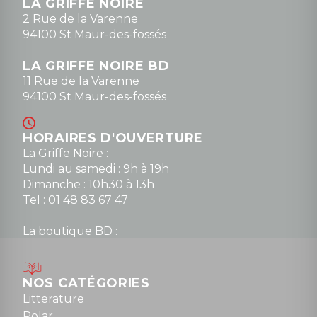
LA GRIFFE NOIRE
0148836747
2 Rue de la Varenne
94100 St Maur-des-fossés
LA GRIFFE NOIRE BD
11 Rue de la Varenne
94100 St Maur-des-fossés
HORAIRES D'OUVERTURE
La Griffe Noire :
Lundi au samedi : 9h à 19h
Dimanche : 10h30 à 13h
Tel : 01 48 83 67 47
La boutique BD :
Lundi : 14h30 à 19h
Mardi au samedi : 10h à 13h / 14h à 19h
Dimanche : 10h30 à 12h30
NOS CATÉGORIES
Tel : 01 48 89 13 88
Litterature
Polar