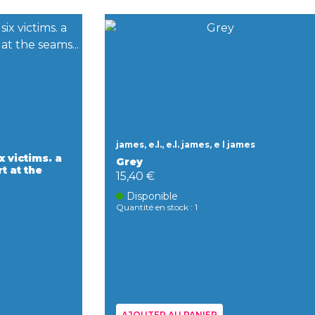
james, e.l., e.l. james, e l james
x victims. a
Grey
t at the
15,40 €
Disponible
Quantité en stock : 1
AJOUTER AU PANIER