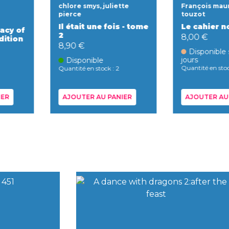
chlore smys, juliette
François maur
pierce
touzot
Il était une fois - tome
Le cahier n
acy of
2
8,00 €
dition
8,90 €
Disponible 
jours
Disponible
Quantité en stoc
Quantité en stock : 2
IER
AJOUTER AU PANIER
AJOUTER AU