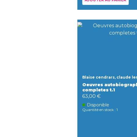
Blaise cendrars, claude le
Oeuvres autobiograp
completes t.1
63,00 €
Disponible
Quantité en stock : 1