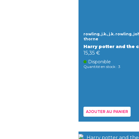
rowling, j.k., j.k. rowling, j
thorne
Harry potter and the 
15,35 €
Disponible
Quantité en stock : 3
AJOUTER AU PANIER