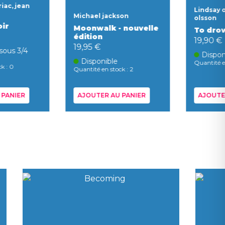
iac, jean
Lindsay o
Michael jackson
olsson
oir
Moonwalk - nouvelle
To drow
édition
19,90 €
19,95 €
sous 3/4
Dispon
Disponible
Quantité e
k : 0
Quantité en stock : 2
 PANIER
AJOUTER AU PANIER
AJOUTE