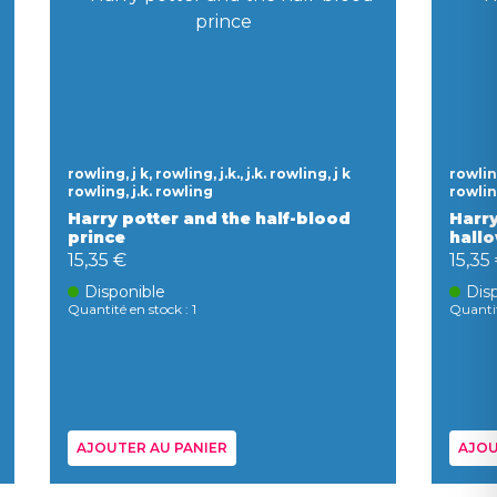
rowling, j k, rowling, j.k., j.k. rowling, j k
rowling
rowling, j.k. rowling
rowlin
Harry potter and the half-blood
Harry
prince
hall
15,35 €
15,35
Disponible
Dis
Quantité en stock : 1
Quantit
AJOUTER AU PANIER
AJOU