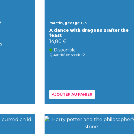
y
martin, george r. r.
A dance with dragons 2:after the
feast
14,80 €
rs
Disponible
Quantité en stock : 2
AJOUTER AU PANIER