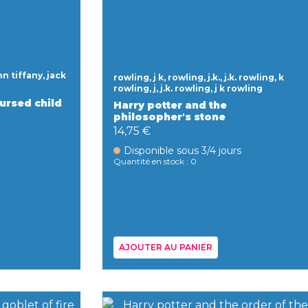
ohn tiffany, jack
rowling, j k, rowling, j.k., j.k. rowling, k
rowling, j, j.k. rowling, j k rowling
cursed child
Harry potter and the
philosopher's stone
14,75 €
Disponible sous 3/4 jours
Quantité en stock : 0
AJOUTER AU PANIER