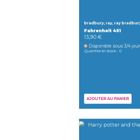
bradbury, ray, ray bradbur
Fahrenheit 451
13,90 €
Disponible sous 3/4 jou
Quantité en stock : 0
AJOUTER AU PANIER