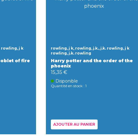
. rowling, j k
rowling, j k, rowling, j.k., j.k. rowling, j k
rowling, j.k. rowling
oblet of fire
Harry potter and the order of the
phoenix
15,35 €
Disponible
Quantité en stock : 1
AJOUTER AU PANIER