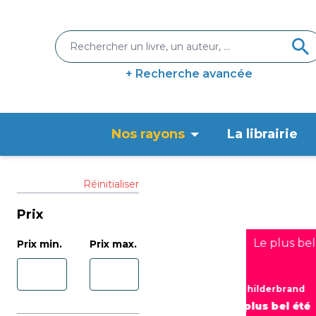
+ Recherche avancée
Nos rayons
La librairie
Réinitialiser
Prix
Prix min.
Prix max.
Negar naseh
Elin hilderbrand
Une poignée de vent
Le plus bel été
22,90 €