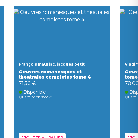
François mauriac, jacques petit
Vladim
Oeuvres romanesques et
Oeuv
theatrales completes tome 4
tome
71,50 €
78,0
Disponible
Dis
Quantité en stock : 1
Quantit
AJOUTER AU PANIER
AJOU