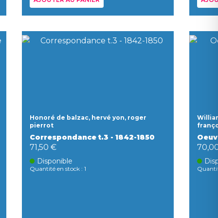
Honoré de balzac, hervé yon, roger
Willia
pierrot
franço
Correspondance t.3 - 1842-1850
Oeuv
71,50 €
70,0
Disponible
Dis
Quantité en stock : 1
Quantit