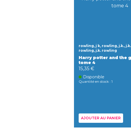
rowling, j k, rowling, j.k., j.k
rowling, j.k. rowling
Harry potter and the g
tome 4
15,35 €
Disponible
Quantité en stock : 1
AJOUTER AU PANIER