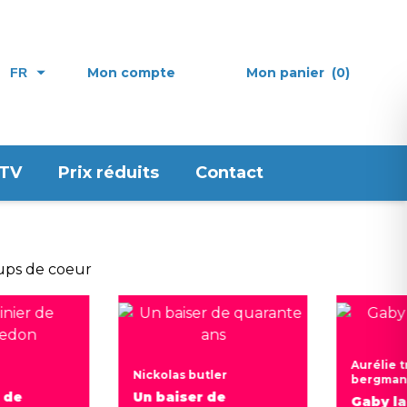
Mon compte
Mon panier
(0)
FR
 TV
Prix réduits
Contact
Aurélie t
Nickolas butler
bergma
r de
Un baiser de
Gaby la