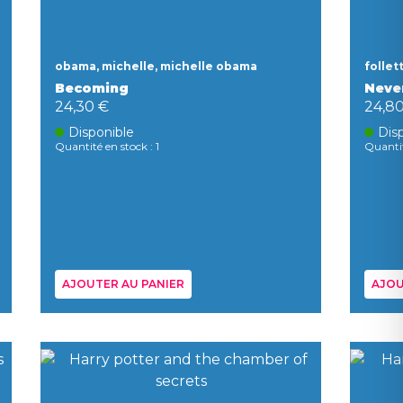
obama, michelle, michelle obama
follet
Becoming
Neve
24,30 €
24,8
Disponible
Dis
Quantité en stock : 1
Quantit
AJOUTER AU PANIER
AJOU