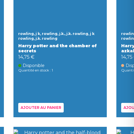
rowling, j k, rowling, j.k., j.k. rowling, j k
rowling
rowling, j.k. rowling
rowlin
Harry potter and the chamber of
Harry
secrets
azka
14,75 €
14,75
Disponible
Disp
Quantité en stock : 1
Quantit
AJOUTER AU PANIER
AJOU