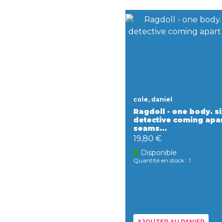
cole, daniel
Ragdoll - one body. si
detective coming apar
seams...
19,80 €
Disponible
Quantité en stock : 1
AJOUTER AU PANIER