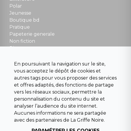
Polar
Fermé le dimanche en Juillet et Août
Jeunesse
Boutique bd
NOUS CONTACTER
Pratique
contact@la-griffe-noire.com
Papeterie generale
Non fiction
Divers
Science fiction
Beaux livres et art
En poursuivant la navigation sur le site,
Para scolaire
vous acceptez le dépôt de cookies et
Histoire
autres tags pour vous proposer des services
Pochoteque
et offres adaptés, des fonctions de partage
Pleiade
vers les réseaux sociaux, permettre la
personnalisation du contenu du site et
analyser l’audience du site internet.
Aucunes informations ne sera partagée
INFORMATIONS
avec des partenaires de La Griffe Noire.
Droit de rétractation
PARAMÉTRER LES COOKIES