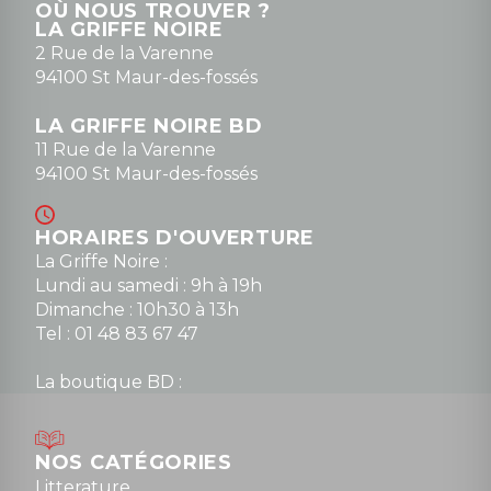
OÙ NOUS TROUVER ?
contact@la-griffe-noire.com
LA GRIFFE NOIRE
0148836747
2 Rue de la Varenne
94100 St Maur-des-fossés
LA GRIFFE NOIRE BD
11 Rue de la Varenne
94100 St Maur-des-fossés
HORAIRES D'OUVERTURE
La Griffe Noire :
Lundi au samedi : 9h à 19h
Dimanche : 10h30 à 13h
Tel : 01 48 83 67 47
La boutique BD :
Lundi : 14h30 à 19h
Mardi au samedi : 10h à 13h / 14h à 19h
Dimanche : 10h30 à 12h30
NOS CATÉGORIES
Tel : 01 48 89 13 88
Litterature