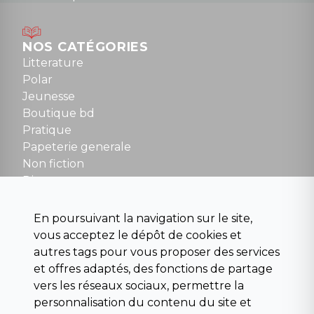
Lundi : 14h30 à 19h
Mardi au samedi : 10h à 13h / 14h à 19h
Dimanche : 10h30 à 12h30
NOS CATÉGORIES
Tel : 01 48 89 13 88
Litterature
Polar
Fermé le dimanche en Juillet et Août
Jeunesse
Boutique bd
NOUS CONTACTER
Pratique
contact@la-griffe-noire.com
Papeterie generale
Non fiction
Divers
Science fiction
Beaux livres et art
En poursuivant la navigation sur le site,
Para scolaire
vous acceptez le dépôt de cookies et
Histoire
autres tags pour vous proposer des services
Pochoteque
et offres adaptés, des fonctions de partage
Pleiade
vers les réseaux sociaux, permettre la
personnalisation du contenu du site et