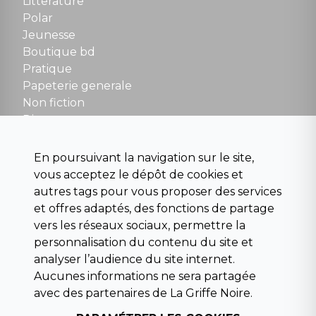
Litterature
Polar
Fermé le dimanche en Juillet et Août
Jeunesse
Boutique bd
NOUS CONTACTER
Pratique
contact@la-griffe-noire.com
Papeterie generale
Non fiction
Divers
Science fiction
Beaux livres et art
En poursuivant la navigation sur le site,
Para scolaire
vous acceptez le dépôt de cookies et
Histoire
autres tags pour vous proposer des services
Pochoteque
et offres adaptés, des fonctions de partage
Pleiade
vers les réseaux sociaux, permettre la
personnalisation du contenu du site et
analyser l’audience du site internet.
Aucunes informations ne sera partagée
INFORMATIONS
avec des partenaires de La Griffe Noire.
Droit de rétractation