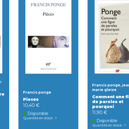
'
Francis ponge, jea
marie gleize
Francis ponge
re
Comment une f
Pieces
de paroles et
10,40 €
pourquoi
11,90 €
Disponible
Quantité en stock : 1
Disponible
Quantité en stock : 1