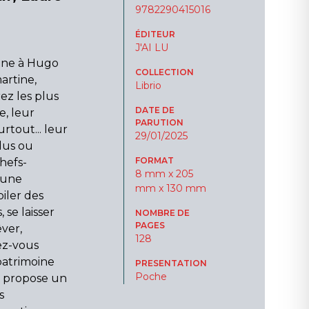
9782290415016
ÉDITEUR
J'AI LU
aine à Hugo
COLLECTION
artine,
Librio
ez les plus
DATE DE
e, leur
PARUTION
urtout... leur
29/01/2025
dus ou
FORMAT
hefs-
8 mm x 205
 une
mm x 130 mm
iler des
 se laisser
NOMBRE DE
PAGES
êver,
128
sez-vous
patrimoine
PRESENTATION
Poche
us propose un
s