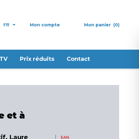
Mon compte
Mon panier
(0)
FR
 TV
Prix réduits
Contact
e et à
tif, Laure
EAN