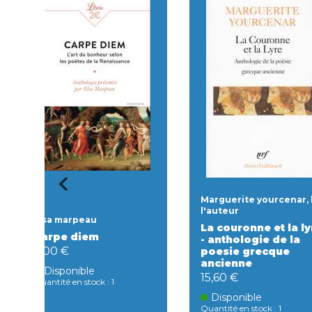
Marguerite yourcenar, l
l'auteur
Elsa marpeau
La couronne et la ly
Carpe diem
- anthologie de la
2,00 €
poesie grecque
ancienne
Disponible
15,60 €
Quantité en stock : 1
Disponible
Quantité en stock : 1