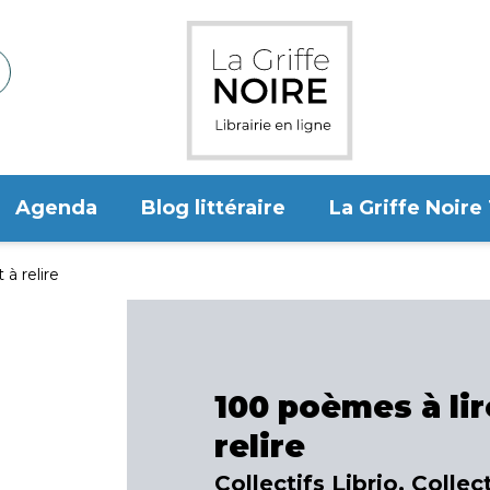
Agenda
Blog littéraire
La Griffe Noire
 à relire
100 poèmes à lir
relire
Collectifs Librio, Collec