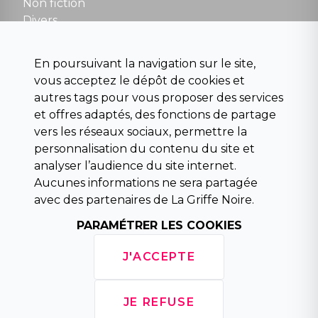
Non fiction
Divers
Science fiction
Beaux livres et art
En poursuivant la navigation sur le site,
Para scolaire
vous acceptez le dépôt de cookies et
Histoire
autres tags pour vous proposer des services
Pochoteque
et offres adaptés, des fonctions de partage
Pleiade
vers les réseaux sociaux, permettre la
personnalisation du contenu du site et
analyser l’audience du site internet.
Aucunes informations ne sera partagée
INFORMATIONS
avec des partenaires de La Griffe Noire.
Droit de rétractation
Conditions générales de vente
PARAMÉTRER LES COOKIES
Mentions légales
Horaires d'ouverture
J'ACCEPTE
La librairie
Politique de confidentialité
JE REFUSE