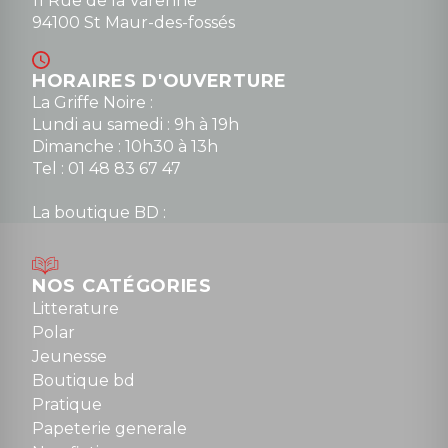
11 Rue de la Varenne
94100 St Maur-des-fossés
HORAIRES D'OUVERTURE
La Griffe Noire :
Lundi au samedi : 9h à 19h
Dimanche : 10h30 à 13h
Tel : 01 48 83 67 47
La boutique BD :
Lundi : 14h30 à 19h
Mardi au samedi : 10h à 13h / 14h à 19h
Dimanche : 10h30 à 12h30
NOS CATÉGORIES
Tel : 01 48 89 13 88
Litterature
Polar
Fermé le dimanche en Juillet et Août
Jeunesse
Boutique bd
NOUS CONTACTER
Pratique
contact@la-griffe-noire.com
Papeterie generale