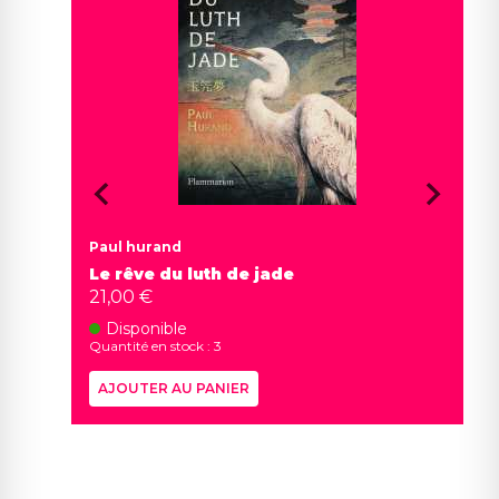
Paul hurand
Le rêve du luth de jade
21,00 €
Disponible
Quantité en stock : 3
AJOUTER AU PANIER