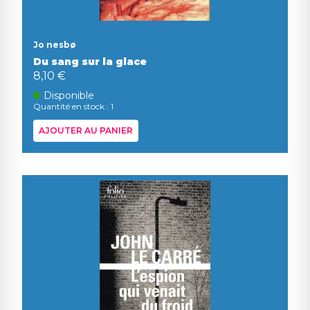
Jo nesbø
Du sang sur la glace
8,10 €
Disponible
Quantité en stock : 1
AJOUTER AU PANIER