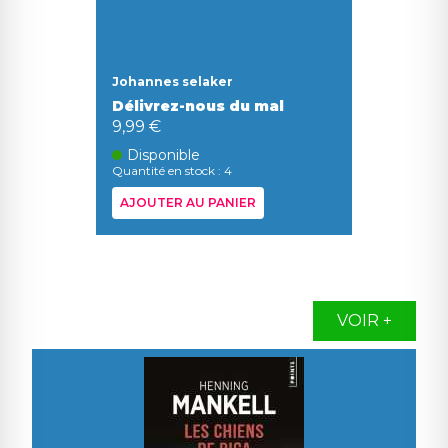
Johannes selaker
Délivrez-nous du mal
9,99 €
Disponible
Quantité en stock : 4
AJOUTER AU PANIER
VOIR +