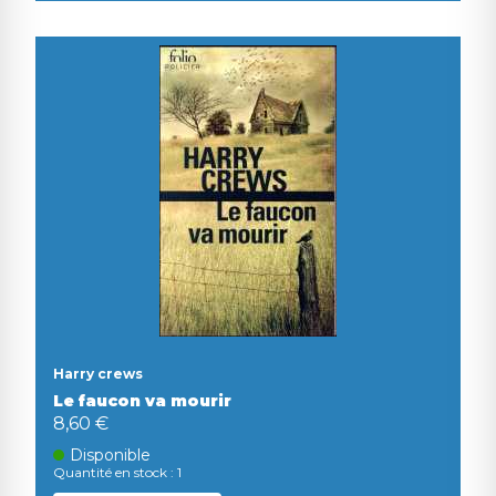
Harry crews
Le faucon va mourir
8,60 €
Disponible
Quantité en stock : 1