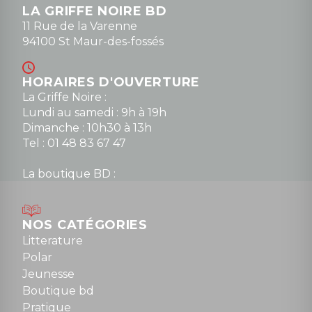
LA GRIFFE NOIRE BD
11 Rue de la Varenne
94100 St Maur-des-fossés
HORAIRES D'OUVERTURE
La Griffe Noire :
Lundi au samedi : 9h à 19h
Dimanche : 10h30 à 13h
Tel : 01 48 83 67 47
La boutique BD :
Lundi : 14h30 à 19h
Mardi au samedi : 10h à 13h / 14h à 19h
Dimanche : 10h30 à 12h30
NOS CATÉGORIES
Tel : 01 48 89 13 88
Litterature
Polar
Fermé le dimanche en Juillet et Août
Jeunesse
Boutique bd
NOUS CONTACTER
Pratique