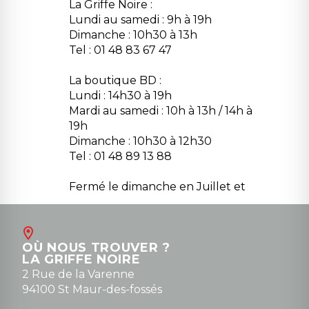
La Griffe Noire :
Lundi au samedi : 9h à 19h
Dimanche : 10h30 à 13h
Tel : 01 48 83 67 47
La boutique BD :
Lundi : 14h30 à 19h
Mardi au samedi : 10h à 13h / 14h à
19h
Dimanche : 10h30 à 12h30
Tel : 01 48 89 13 88
Fermé le dimanche en Juillet et
Août
Contact
OÙ NOUS TROUVER ?
contact@la-griffe-noire.com
LA GRIFFE NOIRE
0148836747
2 Rue de la Varenne
94100 St Maur-des-fossés