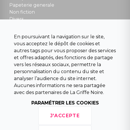
contact@la-griffe-noire.com
Papeterie generale
Non fiction
Divers
Science fiction
Beaux livres et art
En poursuivant la navigation sur le site,
Para scolaire
vous acceptez le dépôt de cookies et
Histoire
autres tags pour vous proposer des services
Pochoteque
et offres adaptés, des fonctions de partage
Pleiade
vers les réseaux sociaux, permettre la
personnalisation du contenu du site et
analyser l’audience du site internet.
Aucunes informations ne sera partagée
INFORMATIONS
avec des partenaires de La Griffe Noire.
Droit de rétractation
Conditions générales de vente
PARAMÉTRER LES COOKIES
Mentions légales
Horaires d'ouverture
J'ACCEPTE
La librairie
Politique de confidentialité