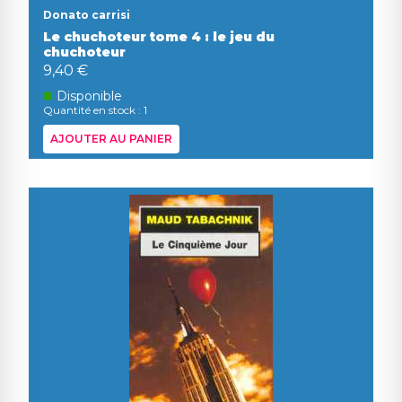
Donato carrisi
Le chuchoteur tome 4 : le jeu du
chuchoteur
9,40 €
Disponible
Quantité en stock : 1
AJOUTER AU PANIER