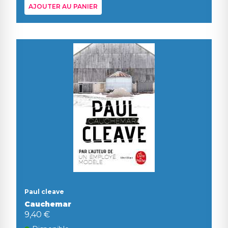
AJOUTER AU PANIER
Paul cleave
Cauchemar
9,40 €