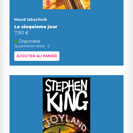
Maud tabachnik
Le cinquieme jour
7,90 €
Disponible
Quantité en stock : 2
AJOUTER AU PANIER