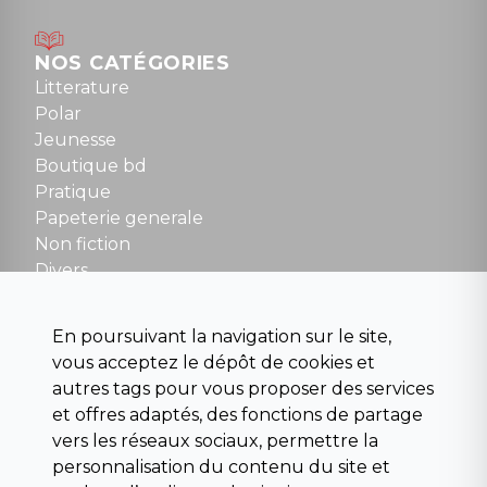
Lundi : 14h30 à 19h
Mardi au samedi : 10h à 13h / 14h à 19h
Dimanche : 10h30 à 12h30
NOS CATÉGORIES
Tel : 01 48 89 13 88
Litterature
Polar
Fermé le dimanche en Juillet et Août
Jeunesse
Boutique bd
NOUS CONTACTER
Pratique
contact@la-griffe-noire.com
Papeterie generale
Non fiction
Divers
Science fiction
Beaux livres et art
En poursuivant la navigation sur le site,
Para scolaire
vous acceptez le dépôt de cookies et
Histoire
autres tags pour vous proposer des services
Pochoteque
et offres adaptés, des fonctions de partage
Pleiade
vers les réseaux sociaux, permettre la
personnalisation du contenu du site et