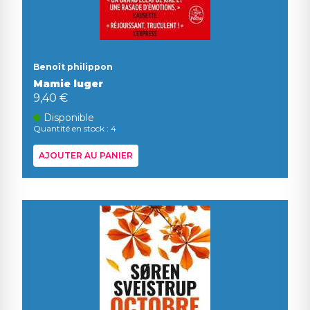
Benoît philippon
Mamie luger
9,40 €
Disponible
Quantité en stock : 4
AJOUTER AU PANIER