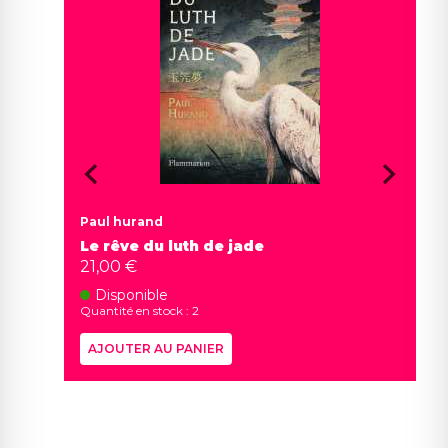
Paul hurand
Le rêve du luth de jade
21,00 €
Disponible
Quantité en stock : 2
AJOUTER AU PANIER