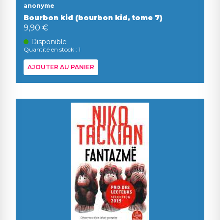
anonyme
Bourbon kid (bourbon kid, tome 7)
9,90 €
Disponible
Quantité en stock : 1
AJOUTER AU PANIER