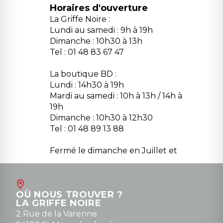
Horaires d'ouverture
La Griffe Noire :
Lundi au samedi : 9h à 19h
Dimanche : 10h30 à 13h
Tel : 01 48 83 67 47
La boutique BD :
Lundi : 14h30 à 19h
Mardi au samedi : 10h à 13h / 14h à
19h
Dimanche : 10h30 à 12h30
Tel : 01 48 89 13 88
Fermé le dimanche en Juillet et
Août
Contact
OÙ NOUS TROUVER ?
contact@la-griffe-noire.com
LA GRIFFE NOIRE
0148836747
2 Rue de la Varenne