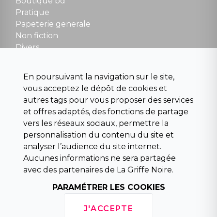
Boutique bd
NOUS CONTACTER
Pratique
contact@la-griffe-noire.com
Papeterie generale
Non fiction
Divers
Science fiction
Beaux livres et art
En poursuivant la navigation sur le site,
Para scolaire
vous acceptez le dépôt de cookies et
Histoire
autres tags pour vous proposer des services
Pochoteque
et offres adaptés, des fonctions de partage
Pleiade
vers les réseaux sociaux, permettre la
personnalisation du contenu du site et
analyser l’audience du site internet.
Aucunes informations ne sera partagée
INFORMATIONS
avec des partenaires de La Griffe Noire.
Droit de rétractation
Conditions générales de vente
PARAMÉTRER LES COOKIES
Mentions légales
Horaires d'ouverture
J'ACCEPTE