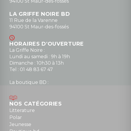
94100 St Maur-des-fossés
LA GRIFFE NOIRE BD
11 Rue de la Varenne
94100 St Maur-des-fossés
HORAIRES D'OUVERTURE
La Griffe Noire :
Lundi au samedi : 9h à 19h
Dimanche : 10h30 à 13h
Tel : 01 48 83 67 47
La boutique BD :
Lundi : 14h30 à 19h
Mardi au samedi : 10h à 13h / 14h à 19h
Dimanche : 10h30 à 12h30
NOS CATÉGORIES
Tel : 01 48 89 13 88
Litterature
Polar
Fermé le dimanche en Juillet et Août
Jeunesse