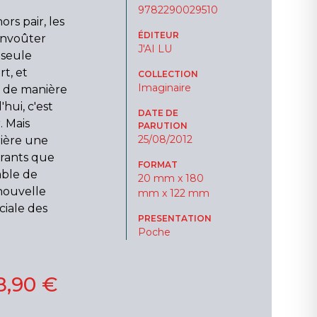
9782290029510
rs pair, les
ÉDITEUR
envoûter
J'AI LU
 seule
rt, et
COLLECTION
Imaginaire
 de manière
hui, c'est
DATE DE
. Mais
PARUTION
25/08/2012
ière une
irants que
FORMAT
able de
20 mm x 180
nouvelle
mm x 122 mm
ciale des
PRESENTATION
Poche
8,90 €