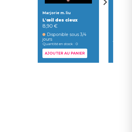
Marjorie m. liu
Marjorie m
L'œil des cieux
Chasse
8,90 €
8,90 €
Disponible sous 3/4
Dispon
jours
jours
Quantité en stock : 0
Quantité en
AJOUTER AU PANIER
AJOUTER