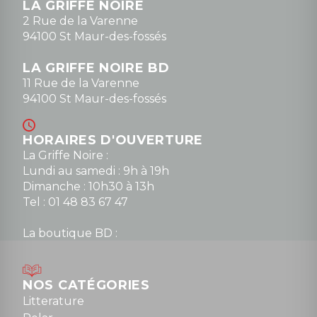
LA GRIFFE NOIRE
0148836747
2 Rue de la Varenne
94100 St Maur-des-fossés
LA GRIFFE NOIRE BD
11 Rue de la Varenne
94100 St Maur-des-fossés
HORAIRES D'OUVERTURE
La Griffe Noire :
Lundi au samedi : 9h à 19h
Dimanche : 10h30 à 13h
Tel : 01 48 83 67 47
La boutique BD :
Lundi : 14h30 à 19h
Mardi au samedi : 10h à 13h / 14h à 19h
Dimanche : 10h30 à 12h30
NOS CATÉGORIES
Tel : 01 48 89 13 88
Litterature