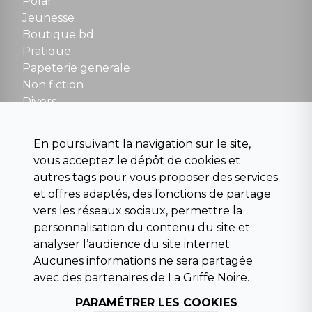
Polar
Fermé le dimanche en Juillet et Août
Jeunesse
Boutique bd
NOUS CONTACTER
Pratique
contact@la-griffe-noire.com
Papeterie generale
Non fiction
Divers
Science fiction
Beaux livres et art
En poursuivant la navigation sur le site,
Para scolaire
vous acceptez le dépôt de cookies et
Histoire
autres tags pour vous proposer des services
Pochoteque
et offres adaptés, des fonctions de partage
Pleiade
vers les réseaux sociaux, permettre la
personnalisation du contenu du site et
analyser l’audience du site internet.
Aucunes informations ne sera partagée
INFORMATIONS
avec des partenaires de La Griffe Noire.
Droit de rétractation
Conditions générales de vente
PARAMÉTRER LES COOKIES