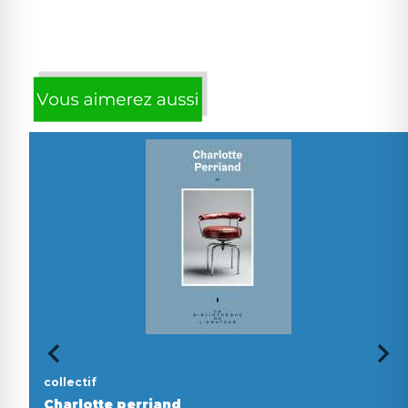
collectif
Charlotte perriand