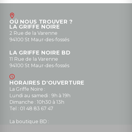
Août
Contact
OÙ NOUS TROUVER ?
contact@la-griffe-noire.com
LA GRIFFE NOIRE
0148836747
2 Rue de la Varenne
94100 St Maur-des-fossés
LA GRIFFE NOIRE BD
11 Rue de la Varenne
94100 St Maur-des-fossés
HORAIRES D'OUVERTURE
La Griffe Noire :
Lundi au samedi : 9h à 19h
Dimanche : 10h30 à 13h
Tel : 01 48 83 67 47
La boutique BD :
Lundi : 14h30 à 19h