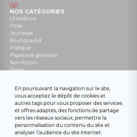
Mardi au samedi : 10h à 13h / 14h à 19h
Dimanche : 10h30 à 12h30
NOS CATÉGORIES
Tel : 01 48 89 13 88
Litterature
Polar
Fermé le dimanche en Juillet et Août
Jeunesse
Boutique bd
NOUS CONTACTER
Pratique
contact@la-griffe-noire.com
Papeterie generale
Non fiction
Divers
Science fiction
Beaux livres et art
En poursuivant la navigation sur le site,
Para scolaire
vous acceptez le dépôt de cookies et
Histoire
autres tags pour vous proposer des services
Pochoteque
et offres adaptés, des fonctions de partage
Pleiade
vers les réseaux sociaux, permettre la
personnalisation du contenu du site et
analyser l’audience du site internet.