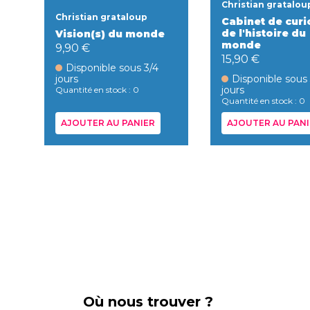
Christian gratalou
Christian grataloup
Cabinet de curi
de l'histoire du
Vision(s) du monde
monde
9,90 €
15,90 €
Disponible sous 3/4
jours
Disponible sous
jours
Quantité en stock : 0
Quantité en stock : 0
AJOUTER AU PANIER
AJOUTER AU PANI
Où nous trouver ?