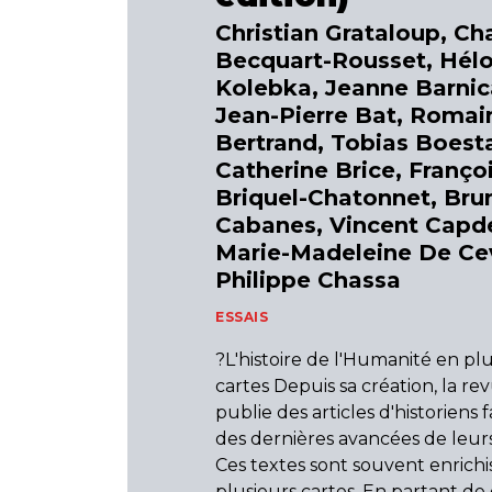
Christian Grataloup, Ch
Becquart-Rousset, Hélo
Kolebka, Jeanne Barnic
Jean-Pierre Bat, Romai
Bertrand, Tobias Boest
Catherine Brice, Franço
Briquel-Chatonnet, Bru
Cabanes, Vincent Capd
Marie-Madeleine De Cev
Philippe Chassa
ESSAIS
?L'histoire de l'Humanité en pl
cartes Depuis sa création, la rev
publie des articles d'historiens f
des dernières avancées de leur
Ces textes sont souvent enrichi
plusieurs cartes. En partant de