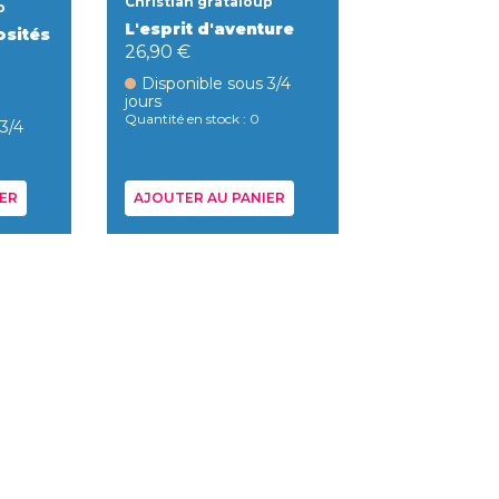
Christian grataloup
p
L'esprit d'aventure
osités
26,90 €
Disponible sous 3/4
jours
Quantité en stock : 0
 3/4
ER
AJOUTER AU PANIER