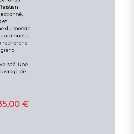
hristian
lectionné,
 et
che du monde,
jourd'hui.Cet
 la recherche
s grand
versité. Une
 ouvrage de
35,00 €