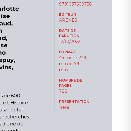
9791037509758
arlotte
ÉDITEUR
ïse
ARENES
aud,
n
DATE DE
PARUTION
ad,
12/10/2023
ise
no
FORMAT
44 mm x 249
epuy,
mm x 179
ins,
mm
NOMBRE DE
PAGES
788
us de 600
PRESENTATION
ue L'Histoire
Relié
aisant état
s recherches.
s d'une ou
 ce fonds