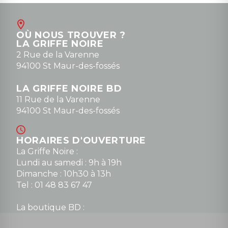
Août
Contact
OÙ NOUS TROUVER ?
contact@la-griffe-noire.com
LA GRIFFE NOIRE
0148836747
2 Rue de la Varenne
94100 St Maur-des-fossés
LA GRIFFE NOIRE BD
11 Rue de la Varenne
94100 St Maur-des-fossés
HORAIRES D'OUVERTURE
La Griffe Noire :
Lundi au samedi : 9h à 19h
Dimanche : 10h30 à 13h
Tel : 01 48 83 67 47
La boutique BD :
Lundi : 14h30 à 19h