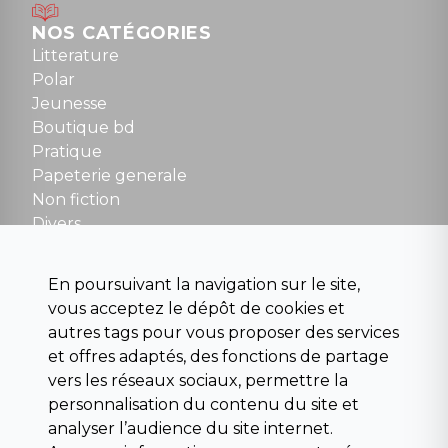
Mardi au samedi : 10h à 13h / 14h à 19h
Dimanche : 10h30 à 12h30
NOS CATÉGORIES
Tel : 01 48 89 13 88
Litterature
Polar
Fermé le dimanche en Juillet et Août
Jeunesse
Boutique bd
NOUS CONTACTER
Pratique
contact@la-griffe-noire.com
Papeterie generale
Non fiction
Divers
Science fiction
Beaux livres et art
En poursuivant la navigation sur le site,
Para scolaire
vous acceptez le dépôt de cookies et
Histoire
autres tags pour vous proposer des services
Pochoteque
et offres adaptés, des fonctions de partage
Pleiade
vers les réseaux sociaux, permettre la
personnalisation du contenu du site et
analyser l’audience du site internet.