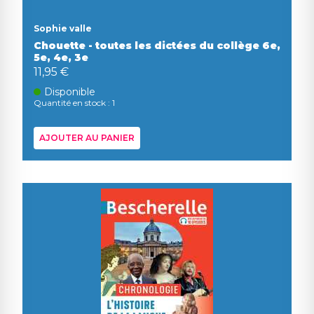
Sophie valle
Chouette - toutes les dictées du collège 6e,
5e, 4e, 3e
11,95 €
Disponible
Quantité en stock : 1
AJOUTER AU PANIER