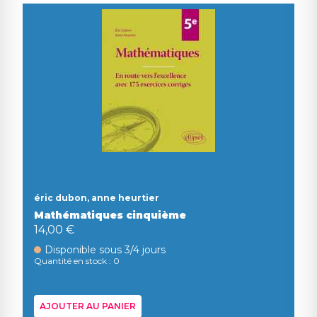
éric dubon, anne heurtier
Mathématiques cinquième
14,00 €
Disponible sous 3/4 jours
Quantité en stock : 0
AJOUTER AU PANIER