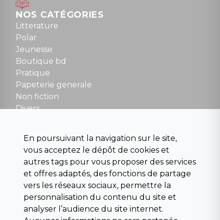
Mardi au samedi : 10h à 13h / 14h à 19h
Dimanche : 10h30 à 12h30
NOS CATÉGORIES
Tel : 01 48 89 13 88
Litterature
Polar
Fermé le dimanche en Juillet et Août
Jeunesse
Boutique bd
NOUS CONTACTER
Pratique
contact@la-griffe-noire.com
Papeterie generale
Non fiction
Divers
Science fiction
Beaux livres et art
En poursuivant la navigation sur le site,
Para scolaire
vous acceptez le dépôt de cookies et
Histoire
autres tags pour vous proposer des services
Pochoteque
et offres adaptés, des fonctions de partage
Pleiade
vers les réseaux sociaux, permettre la
personnalisation du contenu du site et
analyser l’audience du site internet.