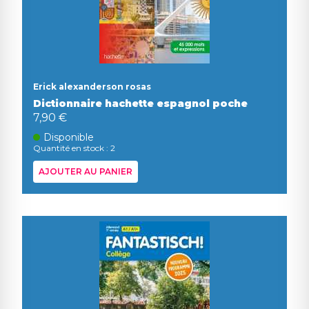
Erick alexanderson rosas
Dictionnaire hachette espagnol poche
7,90 €
Disponible
Quantité en stock : 2
AJOUTER AU PANIER