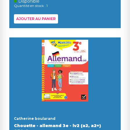
Disponible
Quantité en stock : 1
AJOUTER AU PANIER
Catherine boularand
Chouette - allemand 3e - lv2 (a2, a2+)