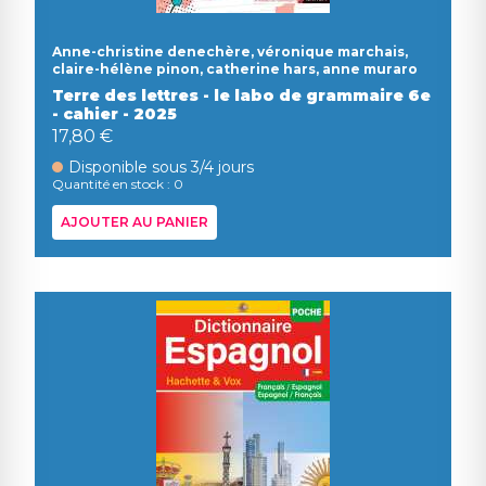
Anne-christine denechère, véronique marchais,
claire-hélène pinon, catherine hars, anne muraro
Terre des lettres - le labo de grammaire 6e
- cahier - 2025
17,80 €
Disponible sous 3/4 jours
Quantité en stock : 0
AJOUTER AU PANIER