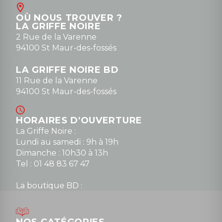
Contact
OÙ NOUS TROUVER ?
contact@la-griffe-noire.com
LA GRIFFE NOIRE
0148836747
2 Rue de la Varenne
94100 St Maur-des-fossés
LA GRIFFE NOIRE BD
11 Rue de la Varenne
94100 St Maur-des-fossés
HORAIRES D'OUVERTURE
La Griffe Noire :
Lundi au samedi : 9h à 19h
Dimanche : 10h30 à 13h
Tel : 01 48 83 67 47
La boutique BD :
Lundi : 14h30 à 19h
Mardi au samedi : 10h à 13h / 14h à 19h
Dimanche : 10h30 à 12h30