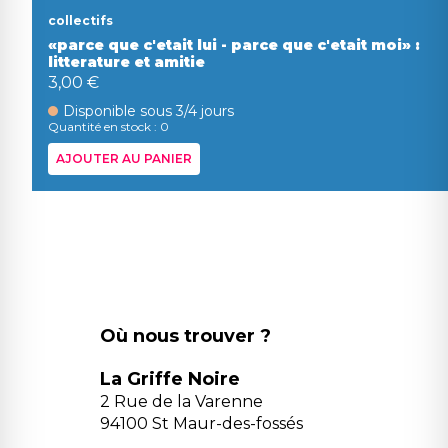
collectifs
«parce que c'etait lui - parce que c'etait moi» :
litterature et amitie
3,00 €
Disponible sous 3/4 jours
Quantité en stock : 0
AJOUTER AU PANIER
Où nous trouver ?
La Griffe Noire
2 Rue de la Varenne
94100 St Maur-des-fossés