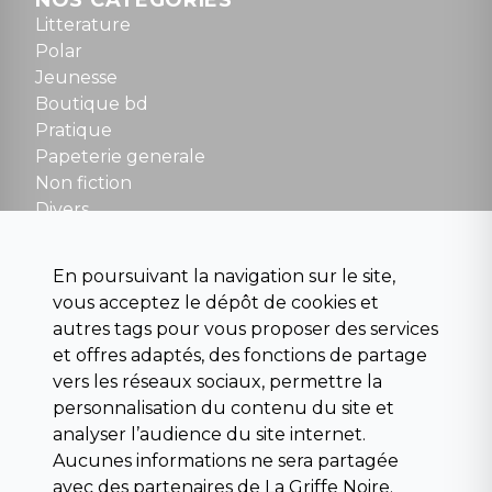
NOS CATÉGORIES
Tel : 01 48 89 13 88
Litterature
Polar
Fermé le dimanche en Juillet et Août
Jeunesse
Boutique bd
NOUS CONTACTER
Pratique
contact@la-griffe-noire.com
Papeterie generale
Non fiction
Divers
Science fiction
Beaux livres et art
En poursuivant la navigation sur le site,
Para scolaire
vous acceptez le dépôt de cookies et
Histoire
autres tags pour vous proposer des services
Pochoteque
et offres adaptés, des fonctions de partage
Pleiade
vers les réseaux sociaux, permettre la
personnalisation du contenu du site et
analyser l’audience du site internet.
Aucunes informations ne sera partagée
INFORMATIONS
avec des partenaires de La Griffe Noire.