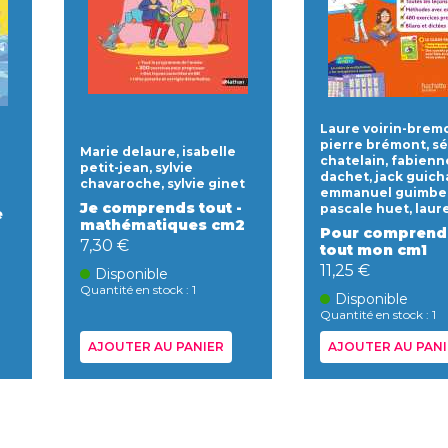
Laure voirin-brem
pierre brémont, s
Marie delaure, isabelle
chatelain, fabienn
petit-jean, sylvie
dachet, jack guich
chavaroche, sylvie ginet
emmanuel guimber
Je comprends tout -
pascale huet, laure
e
mathématiques cm2
Pour comprend
7,30 €
tout mon cm1
11,25 €
Disponible
Quantité en stock : 1
Disponible
Quantité en stock : 1
AJOUTER AU PANIER
AJOUTER AU PANI