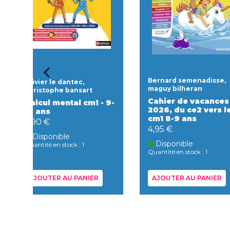
Bernard semenadisse,
Olivier le dantec,
maguy bilheran
christophe bansart
Cahier de vacances
Calcul mental cm1 - 9-
2026, du ce2 vers l
10 ans
cm1 8-9 ans
6,90 €
4,95 €
Disponible
Disponible
Quantité en stock : 1
Quantité en stock : 1
AJOUTER AU PANIER
AJOUTER AU PANIER