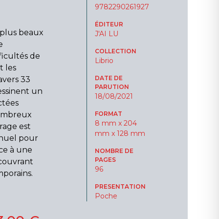
9782290261927
ÉDITEUR
s plus beaux
J'AI LU
e
COLLECTION
ficultés de
Librio
t les
DATE DE
avers 33
PARUTION
essinent un
18/08/2021
ctées
nombreux
FORMAT
8 mm x 204
rage est
mm x 128 mm
nuel pour
ce à une
NOMBRE DE
PAGES
écouvrant
96
mporains.
PRESENTATION
Poche