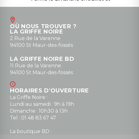
Août
Contact
OÙ NOUS TROUVER ?
contact@la-griffe-noire.com
LA GRIFFE NOIRE
0148836747
2 Rue de la Varenne
94100 St Maur-des-fossés
LA GRIFFE NOIRE BD
11 Rue de la Varenne
94100 St Maur-des-fossés
HORAIRES D'OUVERTURE
La Griffe Noire :
Lundi au samedi : 9h à 19h
Dimanche : 10h30 à 13h
Tel : 01 48 83 67 47
La boutique BD :
Lundi : 14h30 à 19h