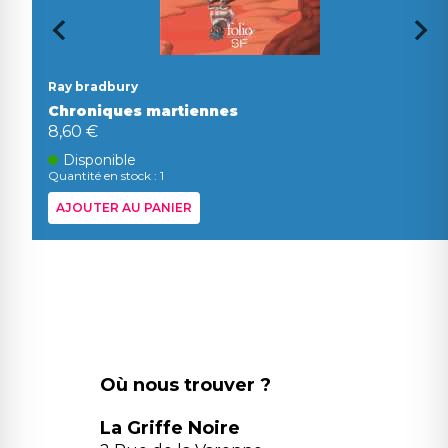
Ray bradbury
Chroniques martiennes
8,60 €
Disponible
Quantité en stock : 1
AJOUTER AU PANIER
Où nous trouver ?
La Griffe Noire