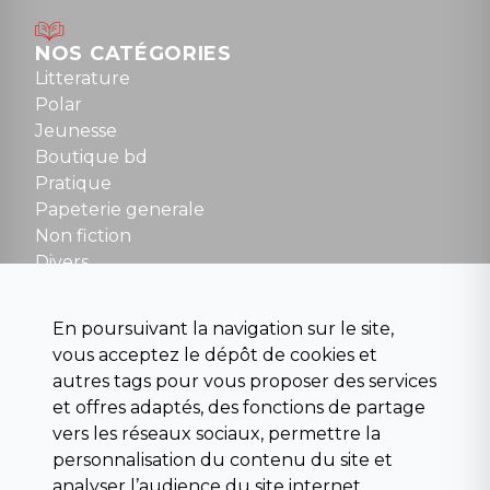
Mardi au samedi : 10h à 13h / 14h à 19h
Dimanche : 10h30 à 12h30
NOS CATÉGORIES
Tel : 01 48 89 13 88
Litterature
Polar
Fermé le dimanche en Juillet et Août
Jeunesse
Boutique bd
NOUS CONTACTER
Pratique
contact@la-griffe-noire.com
Papeterie generale
Non fiction
Divers
Science fiction
Beaux livres et art
En poursuivant la navigation sur le site,
Para scolaire
vous acceptez le dépôt de cookies et
Histoire
autres tags pour vous proposer des services
Pochoteque
et offres adaptés, des fonctions de partage
Pleiade
vers les réseaux sociaux, permettre la
personnalisation du contenu du site et
analyser l’audience du site internet.