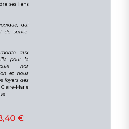
e ses liens
gogique, qui
l de survie
.
remonte aux
lle pour le
scule nos
tion et nous
s foyers des
. Claire-Marie
se.
8,40 €