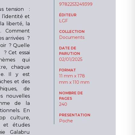
9782253249399
us tension :
ÉDITEUR
l’identité et
LGF
a liberté, la
on. Comment
COLLECTION
Documents
es arrivées ?
oir ? Quelle
DATE DE
g ? Cet essai
PARUTION
02/01/2025
hèmes qui
tre, chaque
FORMAT
. Il y est
11 mm x 178
âches et des
mm x 110 mm
chiques, de
NOMBRE DE
es nouvelles
PAGES
omme de la
240
tionnels. En
PRESENTATION
op culture,
Poche
e et études
hie Galabru