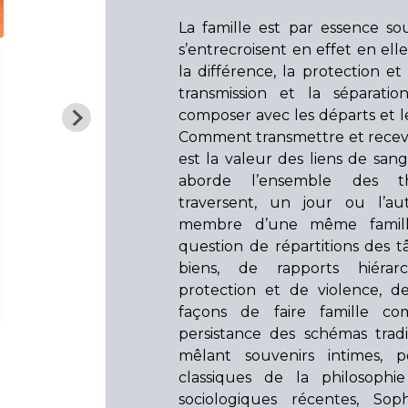
La famille est par essence so
s’entrecroisent en effet en elle 
la différence, la protection et l
transmission et la séparati
composer avec les départs et l
Comment transmettre et recev
est la valeur des liens de san
aborde l’ensemble des t
traversent, un jour ou l’au
membre d’une même famille
question de répartitions des t
biens, de rapports hiérar
protection et de violence, d
façons de faire famille c
persistance des schémas tradi
mêlant souvenirs intimes, p
classiques de la philosophi
sociologiques récentes, Sop