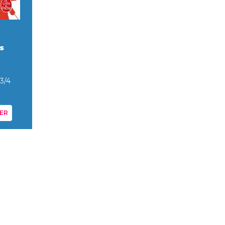
s
 3/4
ER