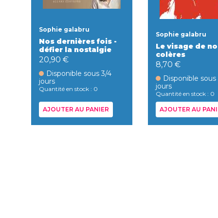
Sophie galabru
Sophie galabru
Nos dernières fois -
Le visage de no
défier la nostalgie
colères
20,90 €
8,70 €
Disponible sous 3/4
Disponible sous
jours
jours
Quantité en stock : 0
Quantité en stock : 0
AJOUTER AU PANIER
AJOUTER AU PANI