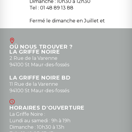
Dimanche : 10h30 à 12h30
Tel : 01 48 89 13 88
Fermé le dimanche en Juillet et
Août
Contact
OÙ NOUS TROUVER ?
contact@la-griffe-noire.com
LA GRIFFE NOIRE
0148836747
2 Rue de la Varenne
94100 St Maur-des-fossés
LA GRIFFE NOIRE BD
11 Rue de la Varenne
94100 St Maur-des-fossés
HORAIRES D'OUVERTURE
La Griffe Noire :
Lundi au samedi : 9h à 19h
Dimanche : 10h30 à 13h