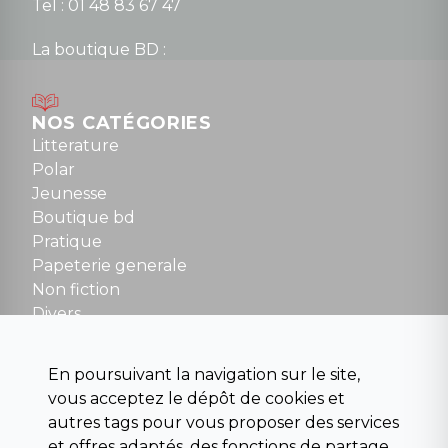
Tel : 01 48 83 67 47
La boutique BD :
Lundi : 14h30 à 19h
Mardi au samedi : 10h à 13h / 14h à 19h
Dimanche : 10h30 à 12h30
NOS CATÉGORIES
Tel : 01 48 89 13 88
Litterature
Polar
Fermé le dimanche en Juillet et Août
Jeunesse
Boutique bd
NOUS CONTACTER
Pratique
contact@la-griffe-noire.com
Papeterie generale
Non fiction
Divers
Science fiction
Beaux livres et art
En poursuivant la navigation sur le site,
Para scolaire
vous acceptez le dépôt de cookies et
Histoire
autres tags pour vous proposer des services
Pochoteque
et offres adaptés, des fonctions de partage