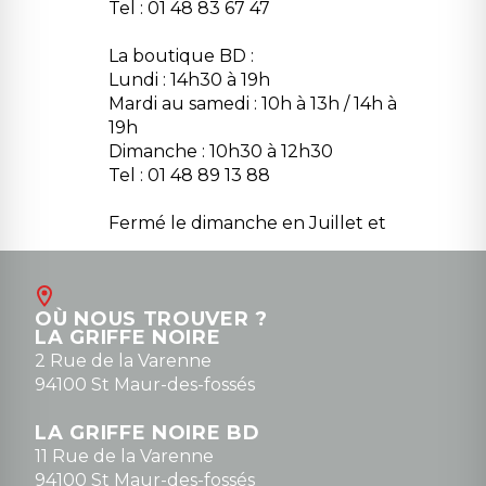
Tel : 01 48 83 67 47
La boutique BD :
Lundi : 14h30 à 19h
Mardi au samedi : 10h à 13h / 14h à
19h
Dimanche : 10h30 à 12h30
Tel : 01 48 89 13 88
Fermé le dimanche en Juillet et
Août
Contact
OÙ NOUS TROUVER ?
contact@la-griffe-noire.com
LA GRIFFE NOIRE
0148836747
2 Rue de la Varenne
94100 St Maur-des-fossés
LA GRIFFE NOIRE BD
11 Rue de la Varenne
94100 St Maur-des-fossés