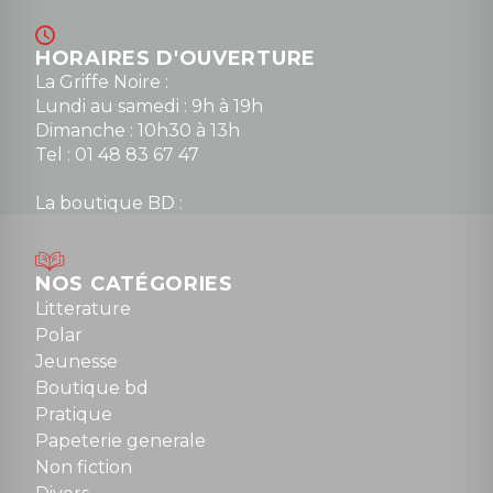
HORAIRES D'OUVERTURE
La Griffe Noire :
Lundi au samedi : 9h à 19h
Dimanche : 10h30 à 13h
Tel : 01 48 83 67 47
La boutique BD :
Lundi : 14h30 à 19h
Mardi au samedi : 10h à 13h / 14h à 19h
Dimanche : 10h30 à 12h30
NOS CATÉGORIES
Tel : 01 48 89 13 88
Litterature
Polar
Fermé le dimanche en Juillet et Août
Jeunesse
Boutique bd
NOUS CONTACTER
Pratique
contact@la-griffe-noire.com
Papeterie generale
Non fiction