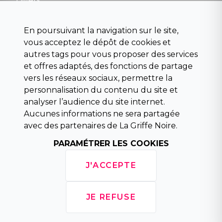
Divers
Science fiction
Beaux livres et art
En poursuivant la navigation sur le site,
Para scolaire
vous acceptez le dépôt de cookies et
Histoire
autres tags pour vous proposer des services
Pochoteque
et offres adaptés, des fonctions de partage
Pleiade
vers les réseaux sociaux, permettre la
personnalisation du contenu du site et
analyser l’audience du site internet.
Aucunes informations ne sera partagée
INFORMATIONS
avec des partenaires de La Griffe Noire.
Droit de rétractation
Conditions générales de vente
PARAMÉTRER LES COOKIES
Mentions légales
Horaires d'ouverture
J'ACCEPTE
La librairie
Politique de confidentialité
JE REFUSE
Copyright © 2026 La Griffe Noire, tous droits