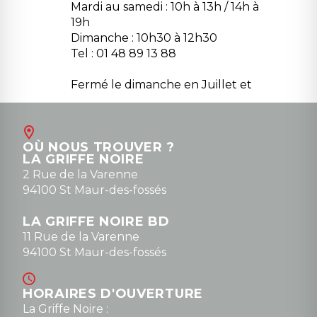
Mardi au samedi : 10h à 13h / 14h à
19h
Dimanche : 10h30 à 12h30
Tel : 01 48 89 13 88
Fermé le dimanche en Juillet et
Août
Contact
OÙ NOUS TROUVER ?
contact@la-griffe-noire.com
LA GRIFFE NOIRE
0148836747
2 Rue de la Varenne
94100 St Maur-des-fossés
LA GRIFFE NOIRE BD
11 Rue de la Varenne
94100 St Maur-des-fossés
HORAIRES D'OUVERTURE
La Griffe Noire :