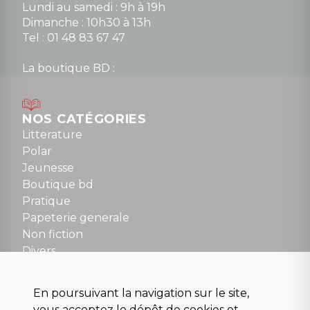
Lundi au samedi : 9h à 19h
Dimanche : 10h30 à 13h
Tel : 01 48 83 67 47
La boutique BD :
Lundi : 14h30 à 19h
Mardi au samedi : 10h à 13h / 14h à 19h
Dimanche : 10h30 à 12h30
NOS CATÉGORIES
Tel : 01 48 89 13 88
Litterature
Polar
Fermé le dimanche en Juillet et Août
Jeunesse
Boutique bd
NOUS CONTACTER
Pratique
contact@la-griffe-noire.com
Papeterie generale
Non fiction
Divers
Science fiction
Beaux livres et art
En poursuivant la navigation sur le site,
Para scolaire
vous acceptez le dépôt de cookies et