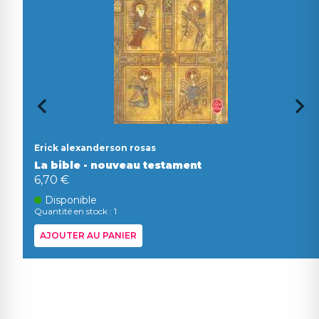
Erick alexanderson rosas
La bible - nouveau testament
6,70 €
Disponible
Quantité en stock : 1
AJOUTER AU PANIER