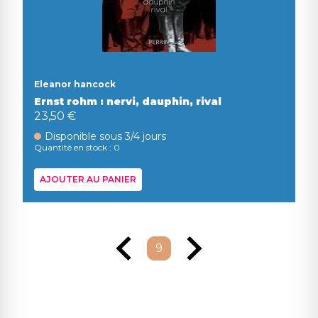
Eleanor hancock
Ernst rohm : nervi, dauphin, rival
23,50 €
Disponible sous 3/4 jours
Quantité en stock : 0
AJOUTER AU PANIER
9