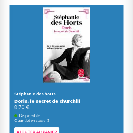
Stéphanie des horts
Doris, le secret de churchill
8,70 €
Disponible
Quantité en stock : 3
AJOUTER AU PANIER