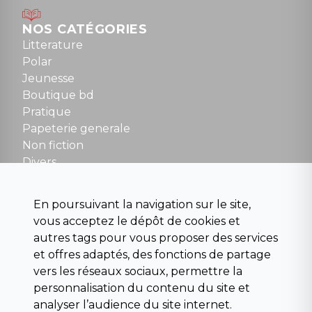
Mardi au samedi : 10h à 13h / 14h à 19h
Dimanche : 10h30 à 12h30
NOS CATÉGORIES
Tel : 01 48 89 13 88
Litterature
Polar
Fermé le dimanche en Juillet et Août
Jeunesse
Boutique bd
NOUS CONTACTER
Pratique
contact@la-griffe-noire.com
Papeterie generale
Non fiction
Divers
Science fiction
Beaux livres et art
En poursuivant la navigation sur le site,
Para scolaire
vous acceptez le dépôt de cookies et
Histoire
autres tags pour vous proposer des services
Pochoteque
et offres adaptés, des fonctions de partage
Pleiade
vers les réseaux sociaux, permettre la
personnalisation du contenu du site et
analyser l’audience du site internet.