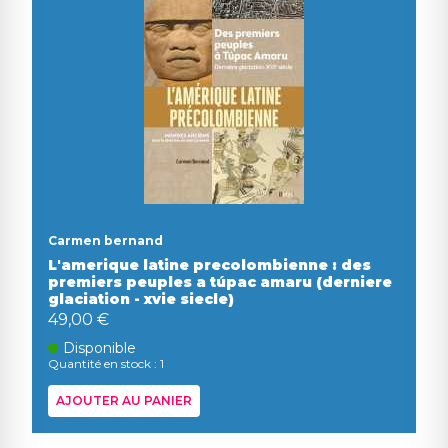
Carmen bernand
L'amerique latine precolombienne : des
premiers peuples a túpac amaru (derniere
glaciation - xvie siecle)
49,00 €
Disponible
Quantité en stock : 1
AJOUTER AU PANIER