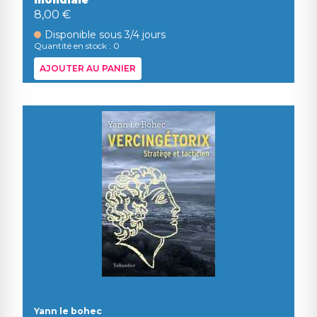
mondiale
8,00 €
Disponible sous 3/4 jours
Quantité en stock : 0
AJOUTER AU PANIER
Yann le bohec