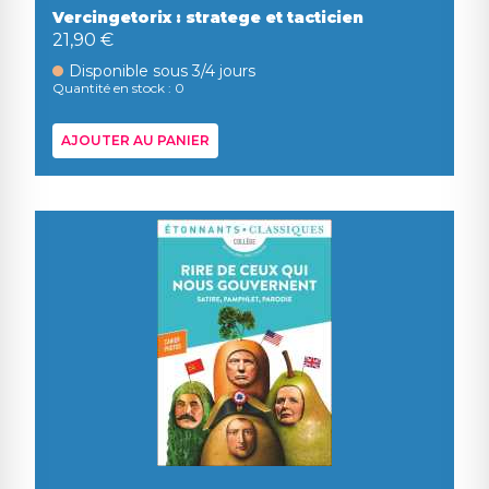
Vercingetorix : stratege et tacticien
21,90 €
Disponible sous 3/4 jours
Quantité en stock : 0
AJOUTER AU PANIER