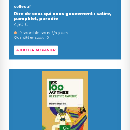
collectif
Rire de ceux qui nous gouvernent : satire,
pamphlet, parodie
4,50 €
Disponible sous 3/4 jours
Quantité en stock : 0
AJOUTER AU PANIER