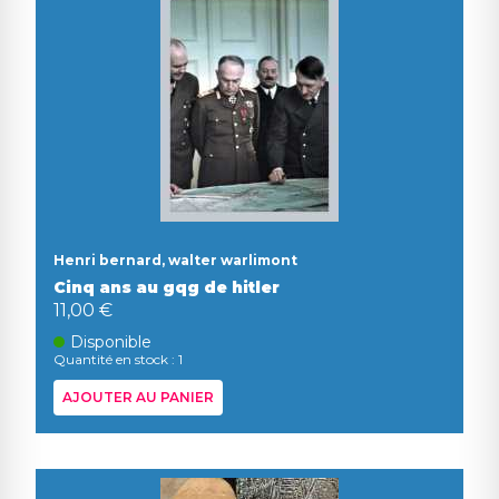
Henri bernard, walter warlimont
Cinq ans au gqg de hitler
11,00 €
Disponible
Quantité en stock : 1
AJOUTER AU PANIER