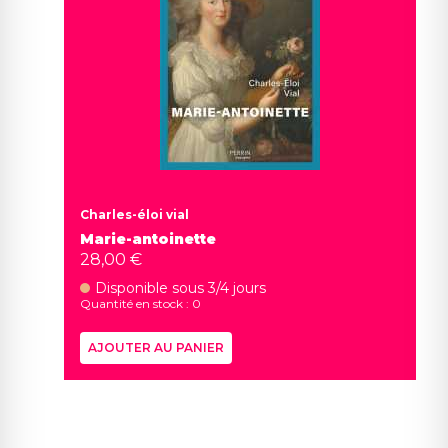
Charles-éloi vial
Marie-antoinette
28,00 €
Disponible sous 3/4 jours
Quantité en stock : 0
AJOUTER AU PANIER