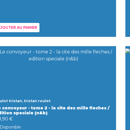
JOUTER AU PANIER
ulot tristan, tristan roulot
 convoyeur - tome 2 - la cite des mille fleches /
dition speciale (n&b)
9,90 €
Disponible