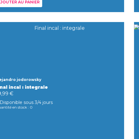
JOUTER AU PANIER
ejandro jodorowsky
nal incal : integrale
9,99 €
Disponible sous 3/4 jours
antité en stock : 0