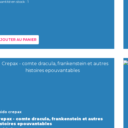
antité en stock : 1
JOUTER AU PANIER
ido crepax
repax - comte dracula, frankenstein et autres
istoires epouvantables