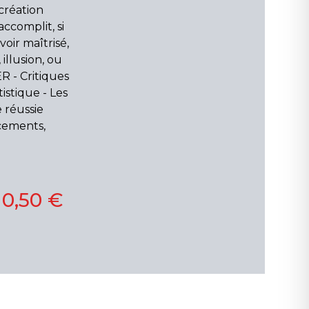
 création
accomplit, si
oir maîtrisé,
 illusion, ou
R - Critiques
istique - Les
e réussie
acements,
10,50 €