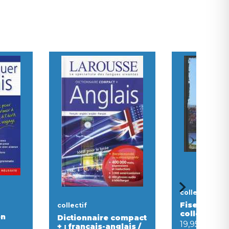
collectif
Fise, l'albu
collectif
collector
en
Dictionnaire compact
19,95 €
+ : francais-anglais /