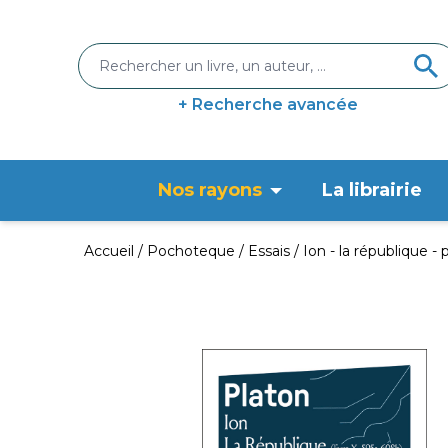
+ Recherche avancée
Nos rayons
La librairie
Accueil
Pochoteque
Essais
Ion - la république -