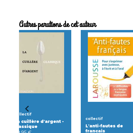
Autres parutions de cet auteur
collectif
collectif
La cuillère d'argent -
L'anti-fautes de
classique
francais
49,95 €