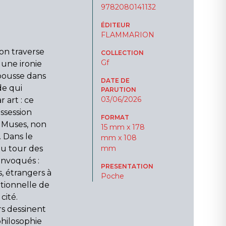
9782080141132
ÉDITEUR
FLAMMARION
ion traverse
COLLECTION
Gf
 une ironie
 pousse dans
DATE DE
de qui
PARUTION
03/06/2026
 art : ce
ossession
FORMAT
s Muses, non
15 mm x 178
. Dans le
mm x 108
au tour des
mm
onvoqués :
PRESENTATION
, étrangers à
Poche
rationnelle de
cité.
s dessinent
hilosophie