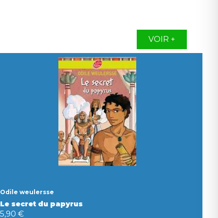
VOIR +
Odile weulersse
Le secret du papyrus
5,90 €