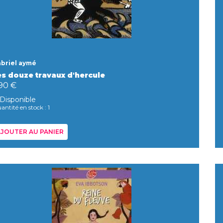
briel aymé
es douze travaux d'hercule
,90 €
Disponible
antité en stock : 1
JOUTER AU PANIER