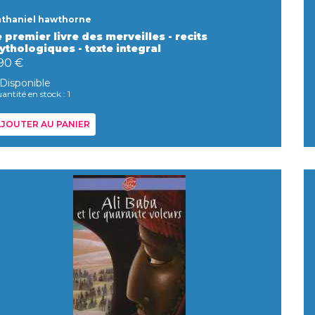
thaniel hawthorne
 premier livre des merveilles - recits
ythologiques - texte integral
,90 €
Disponible
antité en stock : 1
JOUTER AU PANIER