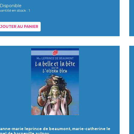
Disponible
antité en stock : 1
JOUTER AU PANIER
anne-marie leprince de beaumont, marie-catherine le
mel de barneville aulnoy