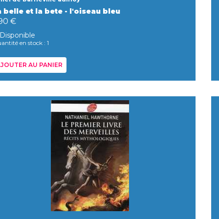
 belle et la bete - l'oiseau bleu
,90 €
Disponible
antité en stock : 1
JOUTER AU PANIER