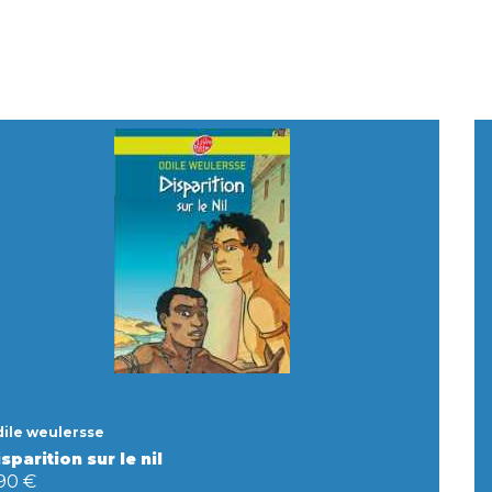
ile weulersse
sparition sur le nil
,90 €