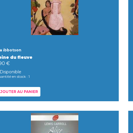
a ibbotson
eine du fleuve
,90 €
Disponible
antité en stock : 1
JOUTER AU PANIER