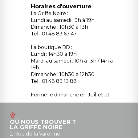
Horaires d'ouverture
La Griffe Noire :
Lundi au samedi : 9h à 19h
Dimanche : 10h30 à 13h
Tel : 01 48 83 67 47
La boutique BD :
Lundi : 14h30 à 19h
Mardi au samedi : 10h à 13h / 14h à
19h
Dimanche : 10h30 à 12h30
Tel : 01 48 89 13 88
Fermé le dimanche en Juillet et
Août
Contact
OÙ NOUS TROUVER ?
contact@la-griffe-noire.com
LA GRIFFE NOIRE
0148836747
2 Rue de la Varenne