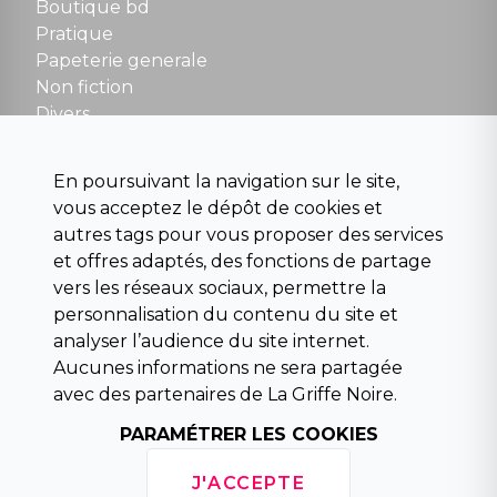
Boutique bd
NOUS CONTACTER
Pratique
contact@la-griffe-noire.com
Papeterie generale
Non fiction
Divers
Science fiction
Beaux livres et art
En poursuivant la navigation sur le site,
Para scolaire
vous acceptez le dépôt de cookies et
Histoire
autres tags pour vous proposer des services
Pochoteque
et offres adaptés, des fonctions de partage
Pleiade
vers les réseaux sociaux, permettre la
personnalisation du contenu du site et
analyser l’audience du site internet.
Aucunes informations ne sera partagée
INFORMATIONS
avec des partenaires de La Griffe Noire.
Droit de rétractation
Conditions générales de vente
PARAMÉTRER LES COOKIES
Mentions légales
Horaires d'ouverture
J'ACCEPTE