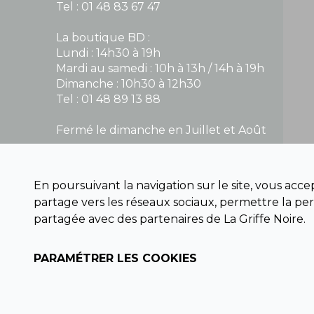
Tel : 01 48 83 67 47
La boutique BD :
Lundi : 14h30 à 19h
Mardi au samedi : 10h à 13h / 14h à 19h
Dimanche : 10h30 à 12h30
Tel : 01 48 89 13 88
Fermé le dimanche en Juillet et Août
NOUS CONTACTER
En poursuivant la navigation sur le site, vous acc
contact@la-griffe-noire.com
partage vers les réseaux sociaux, permettre la per
partagée avec des partenaires de La Griffe Noire.
PARAMÉTRER LES COOKIES
Copyright © 2026 La Griffe Noire, tous droits réservés.