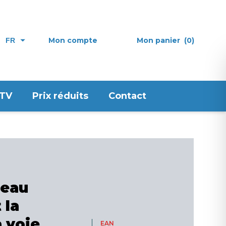
Mon compte
Mon panier
(0)
FR
 TV
Prix réduits
Contact
seau
 la
a voie
EAN