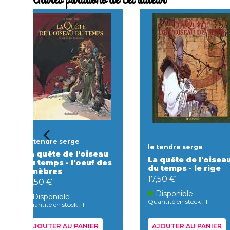
le tendre serge
le tendre serge
La quête de l'oiseau
La quête de l'oisea
du temps - l'oeuf des
du temps - le rige
ténèbres
17,50 €
17,50 €
Disponible
Disponible
Quantité en stock : 1
Quantité en stock : 1
AJOUTER AU PANIER
AJOUTER AU PANIER