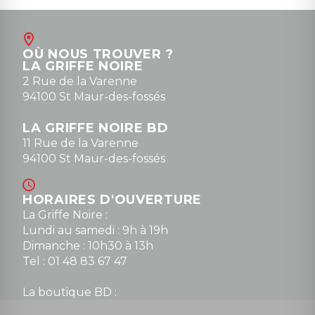
Août
Contact
OÙ NOUS TROUVER ?
contact@la-griffe-noire.com
LA GRIFFE NOIRE
0148836747
2 Rue de la Varenne
94100 St Maur-des-fossés
LA GRIFFE NOIRE BD
11 Rue de la Varenne
94100 St Maur-des-fossés
HORAIRES D'OUVERTURE
La Griffe Noire :
Lundi au samedi : 9h à 19h
Dimanche : 10h30 à 13h
Tel : 01 48 83 67 47
La boutique BD :
Lundi : 14h30 à 19h