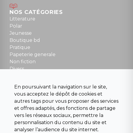
Mardi au samedi : 10h à 13h / 14h à 19h
Dimanche : 10h30 à 12h30
NOS CATÉGORIES
Tel : 01 48 89 13 88
Litterature
Polar
Fermé le dimanche en Juillet et Août
Jeunesse
Boutique bd
NOUS CONTACTER
Pratique
contact@la-griffe-noire.com
Papeterie generale
Non fiction
Divers
Science fiction
Beaux livres et art
En poursuivant la navigation sur le site,
Para scolaire
vous acceptez le dépôt de cookies et
Histoire
autres tags pour vous proposer des services
Pochoteque
et offres adaptés, des fonctions de partage
Pleiade
vers les réseaux sociaux, permettre la
personnalisation du contenu du site et
analyser l’audience du site internet.