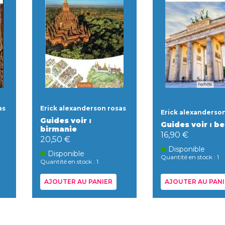
as
Erick alexanderson rosas
Erick alexanderso
Guides voir :
Guides voir : be
birmanie
16,90 €
20,50 €
Disponible
Disponible
Quantité en stock : 1
Quantité en stock : 1
AJOUTER AU PANIER
AJOUTER AU PANI