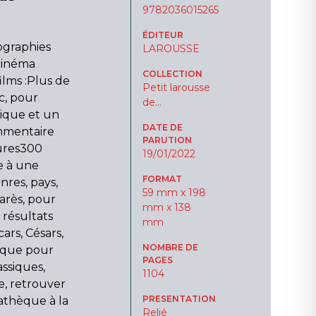
9782036015265
ÉDITEUR
ographies
LAROUSSE
cinéma
COLLECTION
ilms :Plus de
Petit larousse
ec, pour
de...
ique et un
DATE DE
ommentaire
PARUTION
eures300
19/01/2022
e à une
FORMAT
nres, pays,
59 mm x 198
arès, pour
mm x 138
 résultats
mm
ars, Césars,
NOMBRE DE
ique pour
PAGES
assiques,
1104
e, retrouver
PRESENTATION
athèque à la
Relié