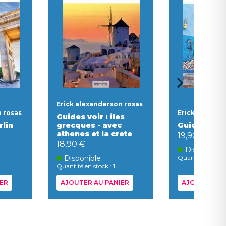
Erick alexanderson rosas
n rosas
Erick alexand
Guides voir : iles
rlin
grecques - avec
Guides voir
athenes et la crete
19,90 €
18,90 €
Disponible
Disponible
Quantité en stock
Quantité en stock : 1
ER
AJOUTER AU PANIER
AJOUTER AU 