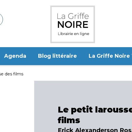
Agenda
Blog littéraire
La Griffe Noire
se des films
Le petit larouss
films
Erick Alexanderson Ros