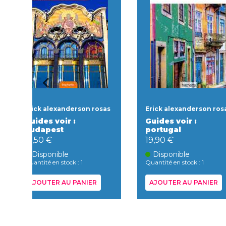
Erick alexanderson rosas
Erick alexanderson ros
Guides voir :
Guides voir :
budapest
portugal
19,50 €
19,90 €
Disponible
Disponible
Quantité en stock : 1
Quantité en stock : 1
AJOUTER AU PANIER
AJOUTER AU PANIER