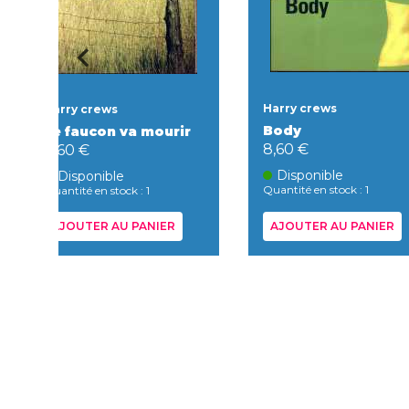
Harry crews
Harry crews
Body
Le faucon va mourir
8,60 €
8,60 €
Disponible
Disponible
Quantité en stock : 1
Quantité en stock : 1
AJOUTER AU PANIER
AJOUTER AU PANIER