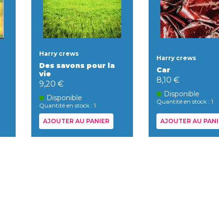
Harry crews
Harry crews
Des savons pour la
Car
vie
8,10 €
9,20 €
Disponible
Disponible
Quantité en stock : 1
Quantité en stock : 1
AJOUTER AU PANIER
AJOUTER AU PANI