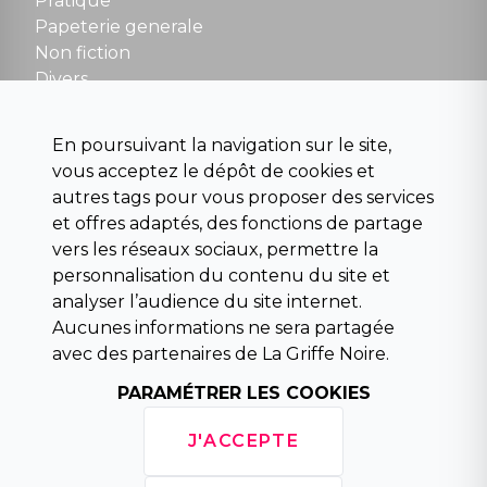
Pratique
contact@la-griffe-noire.com
Papeterie generale
Non fiction
Divers
Science fiction
Beaux livres et art
En poursuivant la navigation sur le site,
Para scolaire
vous acceptez le dépôt de cookies et
Histoire
autres tags pour vous proposer des services
Pochoteque
et offres adaptés, des fonctions de partage
Pleiade
vers les réseaux sociaux, permettre la
personnalisation du contenu du site et
analyser l’audience du site internet.
Aucunes informations ne sera partagée
INFORMATIONS
avec des partenaires de La Griffe Noire.
Droit de rétractation
Conditions générales de vente
PARAMÉTRER LES COOKIES
Mentions légales
Horaires d'ouverture
J'ACCEPTE
La librairie