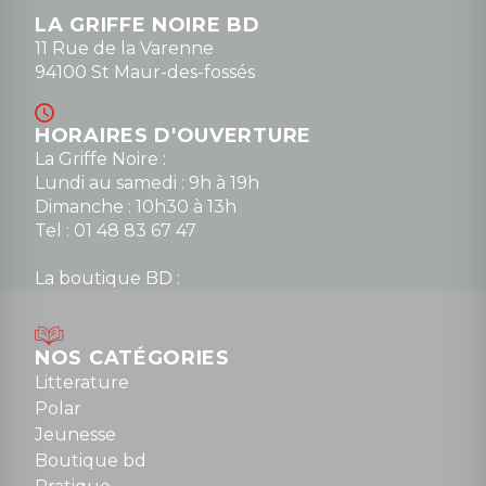
LA GRIFFE NOIRE BD
11 Rue de la Varenne
94100 St Maur-des-fossés
HORAIRES D'OUVERTURE
La Griffe Noire :
Lundi au samedi : 9h à 19h
Dimanche : 10h30 à 13h
Tel : 01 48 83 67 47
La boutique BD :
Lundi : 14h30 à 19h
Mardi au samedi : 10h à 13h / 14h à 19h
Dimanche : 10h30 à 12h30
NOS CATÉGORIES
Tel : 01 48 89 13 88
Litterature
Polar
Fermé le dimanche en Juillet et Août
Jeunesse
Boutique bd
NOUS CONTACTER