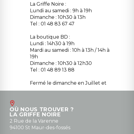
La Griffe Noire :
Lundi au samedi : 9h à 19h
Dimanche : 10h30 à 13h
Tel : 01 48 83 67 47
La boutique BD :
Lundi : 14h30 à 19h
Mardi au samedi : 10h à 13h / 14h à
19h
Dimanche : 10h30 à 12h30
Tel : 01 48 89 13 88
Fermé le dimanche en Juillet et
Août
Contact
OÙ NOUS TROUVER ?
contact@la-griffe-noire.com
LA GRIFFE NOIRE
0148836747
2 Rue de la Varenne
94100 St Maur-des-fossés