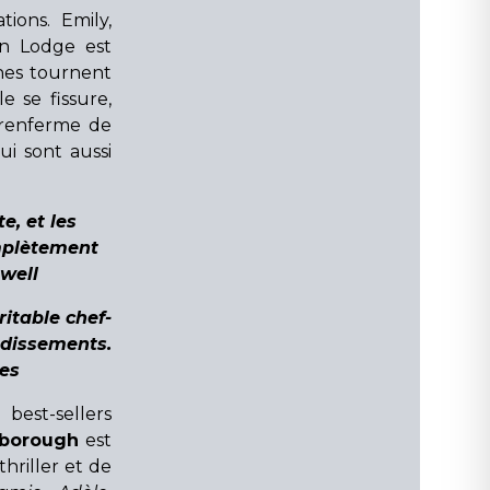
tions. Emily,
in Lodge est
hes tournent
e se fissure,
 renferme de
ui sont aussi
te, et les
mplètement
ewell
ritable chef-
ndissements.
es
 best-sellers
nborough
est
hriller et de