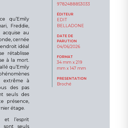
9782488853033
ÉDITEUR
ce qu’Emily
EDIT
ari, Freddie,
BELLADONE
 acquise au
DATE DE
onde, cernée
PARUTION
’endroit idéal
04/06/2026
 rétablisse
FORMAT
se à la mort.
34 mm x 219
tallé qu’Emily
mm x 147 mm
ts phénomènes
PRESENTATION
n extrême à
Broché
sous des pas
ent seuls des
e présence,
rnier étage.
 et l’esprit
 sont seuls