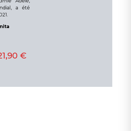
amie Adèle
,
ial, a été
021.
nita
21,90 €