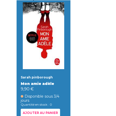
Sarah pinborough
Mon amie adèle
9,90 €
Disponible sous 3/4
jours
Quantité en stock : 0
AJOUTER AU PANIER