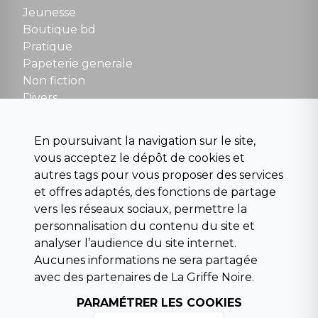
Fermé le dimanche en Juillet et Août
Jeunesse
Boutique bd
NOUS CONTACTER
Pratique
contact@la-griffe-noire.com
Papeterie generale
Non fiction
Divers
Science fiction
Beaux livres et art
En poursuivant la navigation sur le site,
Para scolaire
vous acceptez le dépôt de cookies et
Histoire
autres tags pour vous proposer des services
Pochoteque
et offres adaptés, des fonctions de partage
Pleiade
vers les réseaux sociaux, permettre la
personnalisation du contenu du site et
analyser l’audience du site internet.
Aucunes informations ne sera partagée
INFORMATIONS
avec des partenaires de La Griffe Noire.
Droit de rétractation
Conditions générales de vente
PARAMÉTRER LES COOKIES
Mentions légales