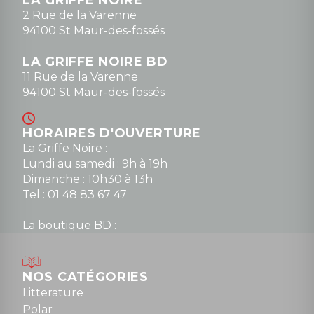
LA GRIFFE NOIRE
0148836747
2 Rue de la Varenne
94100 St Maur-des-fossés
LA GRIFFE NOIRE BD
11 Rue de la Varenne
94100 St Maur-des-fossés
HORAIRES D'OUVERTURE
La Griffe Noire :
Lundi au samedi : 9h à 19h
Dimanche : 10h30 à 13h
Tel : 01 48 83 67 47
La boutique BD :
Lundi : 14h30 à 19h
Mardi au samedi : 10h à 13h / 14h à 19h
Dimanche : 10h30 à 12h30
NOS CATÉGORIES
Tel : 01 48 89 13 88
Litterature
Polar