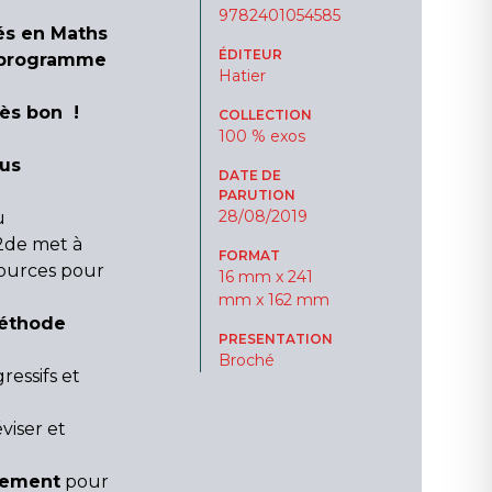
9782401054585
és en Maths
ÉDITEUR
 programme
Hatier
rès bon !
COLLECTION
100 % exos
ous
DATE DE
PARUTION
28/08/2019
u
2de met à
FORMAT
ssources pour
16 mm x 241
mm x 162 mm
éthode
PRESENTATION
Broché
ressifs et
viser et
sement
pour