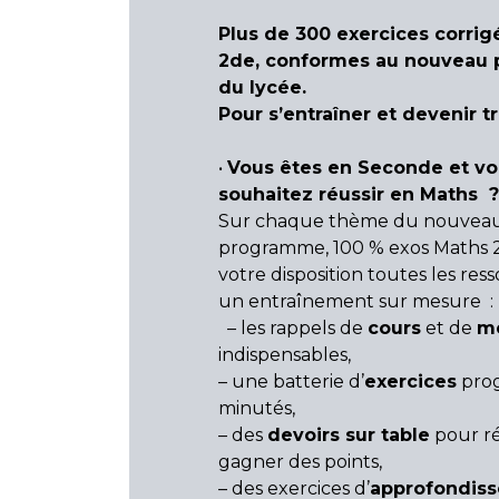
Plus de 300 exercices corrig
2de, conformes au nouveau
du lycée.
Pour s’entraîner et devenir t
•
Vous êtes en Seconde et v
souhaitez réussir en Maths ?
Sur chaque thème du nouvea
programme, 100 % exos Maths 
votre disposition toutes les re
un entraînement sur mesure :
– les rappels de
cours
et de
m
indispensables,
– une batterie d’
exercices
prog
minutés,
– des
devoirs sur table
pour ré
gagner des points,
– des exercices d’
approfondis