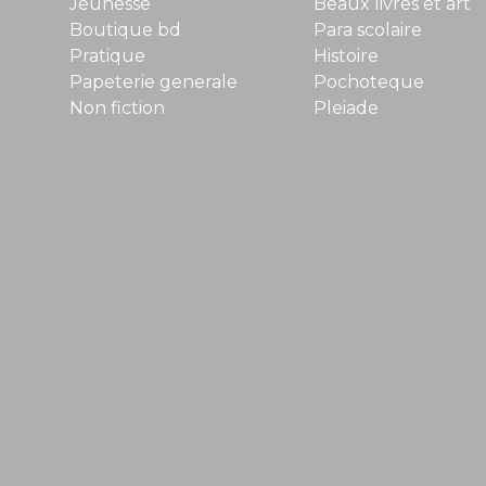
Jeunesse
Beaux livres et art
Boutique bd
Para scolaire
Pratique
Histoire
Papeterie generale
Pochoteque
Non fiction
Pleiade