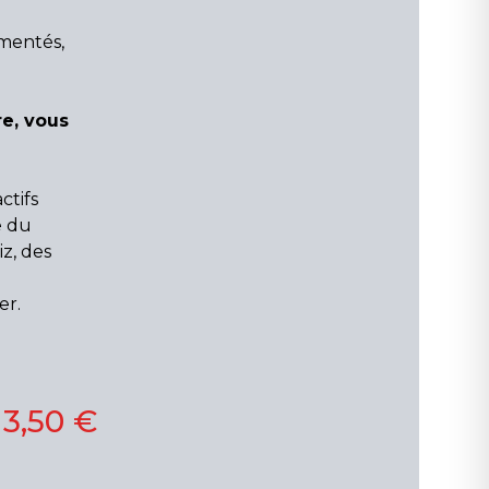
mentés,
re, vous
ctifs
e du
z, des
er.
13,50 €