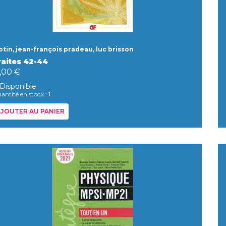
otin, jean-françois pradeau, luc brisson
raites 42-44
,00 €
Disponible
antité en stock : 1
JOUTER AU PANIER