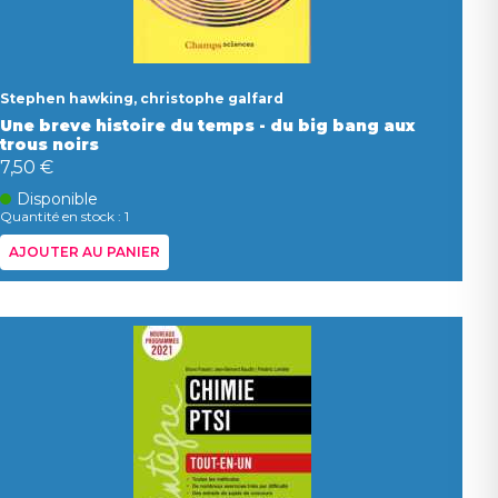
Stephen hawking, christophe galfard
Une breve histoire du temps - du big bang aux
trous noirs
7,50 €
Disponible
Quantité en stock : 1
AJOUTER AU PANIER