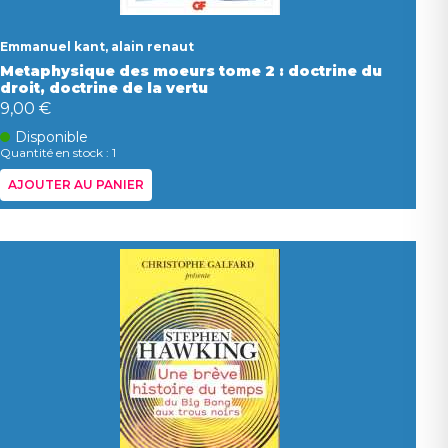
Emmanuel kant, alain renaut
Metaphysique des moeurs tome 2 : doctrine du
droit, doctrine de la vertu
9,00 €
Disponible
Quantité en stock : 1
AJOUTER AU PANIER