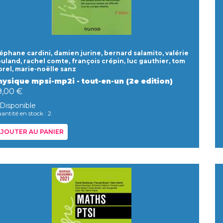
éphane cardini, damien jurine, bernard salamito, valérie
uland, rachel comte, françois crépin, luc gauthier, tom
rel, marie-noëlle sanz
hysique mpsi-mp2i - tout-en-un (2e edition)
9,00 €
Disponible
antité en stock : 2
JOUTER AU PANIER