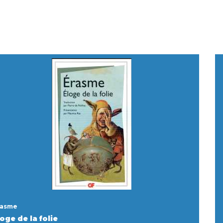
rasme
oge de la folie