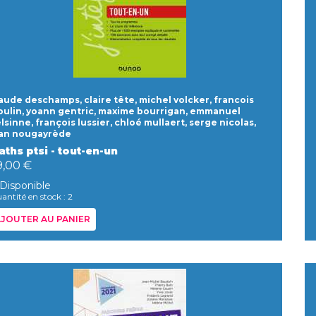
aude deschamps, claire tête, michel volcker, francois
ulin, yoann gentric, maxime bourrigan, emmanuel
lsinne, françois lussier, chloé mullaert, serge nicolas,
an nougayrède
ths ptsi - tout-en-un
9,00 €
Disponible
antité en stock : 2
JOUTER AU PANIER