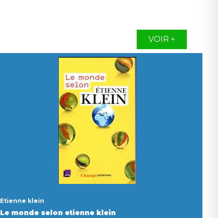
VOIR +
Etienne klein
Le monde selon etienne klein